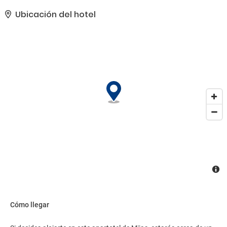
servicios de conserjería y servicio de cuidado infantil (de pago)..
Tendrás una sala de ordenadores, tintorería y atención multilingüe
Ubicación del hotel
a tu disposición. ¿Estás organizando un evento en Mijas? En este
apartotel tienes a tu disposición 90 metros cuadrados de espacio
con centro de conferencias y una sala de reuniones. Hay un
aparcamiento sin asistencia gratuito disponible..
Cómo llegar