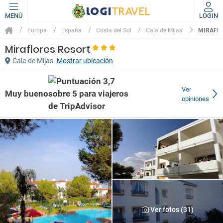
MENÚ
LOGIN
MIRAFL
Europa
España
Costa del Sol
Cala de Mijas
Miraflores Resort
Cala de Mijas
Mostrar ubicación
Ver
Muy bueno
opiniones
Ver fotos (31)