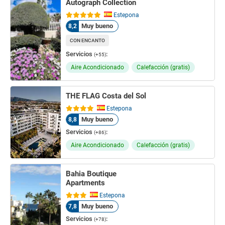
Autograph Collection
Estepona
Muy bueno
8,2
CON ENCANTO
Servicios
:
(+55)
Aire Acondicionado
Calefacción (gratis)
THE FLAG Costa del Sol
Estepona
Muy bueno
8,8
Servicios
:
(+86)
Aire Acondicionado
Calefacción (gratis)
Bahia Boutique
Apartments
Estepona
Muy bueno
7,8
Servicios
:
(+78)