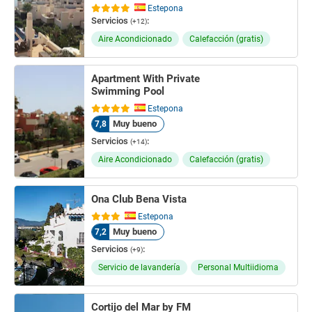
Estepona
Servicios
:
(+12)
Aire Acondicionado
Calefacción (gratis)
Apartment With Private
Swimming Pool
Estepona
Muy bueno
7,8
Servicios
:
(+14)
Aire Acondicionado
Calefacción (gratis)
Ona Club Bena Vista
Estepona
Muy bueno
7,2
Servicios
:
(+9)
Servicio de lavandería
Personal Multiidioma
Cortijo del Mar by FM