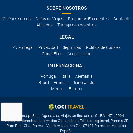
SOBRE NOSOTROS
Quiénes somos
Guías de Viajes
Preguntas Frecuentes
Contacto
Afiliados
Trabaja con nosotros
LEGAL
Aviso Legal
Privacidad
Seguridad
Política de Cookies
Canal Ético
Accesibilidad
INTERNACIONAL
Portugal
Italia
Alemania
Brasil
Francia
Reino Unido
México
Europa
Travelconcept S.L. - Agencia de viajes on-line con el CI. BAL 471, 2004 -
Todos los derechos reservados Con sede en Edificio Logitravel, Parcela 3B
(Parc Bit) - Ctra. Palma - Valldemossa km 7,4 | 07121 Palma de Mallorca -
España.