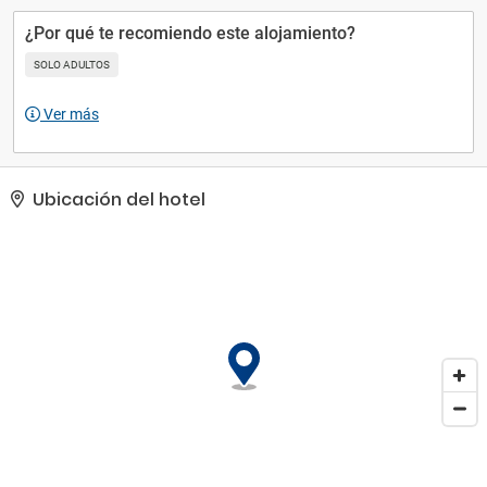
exprés y tintorería a tu disposición. Hay un aparcamiento sin
asistencia gratuito disponible..
¿Por qué te recomiendo este alojamiento?
SOLO ADULTOS
Ver más
Ubicación del hotel