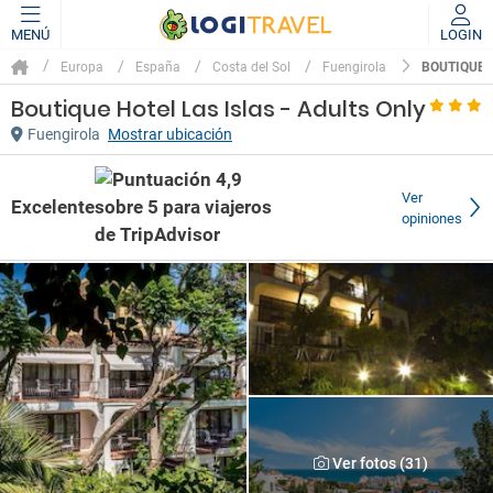
MENÚ
LOGIN
BOUTIQUE H
Europa
España
Costa del Sol
Fuengirola
Boutique Hotel Las Islas - Adults Only
Fuengirola
Mostrar ubicación
Ver
Excelente
opiniones
Ver fotos (31)