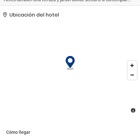
el paisaje.. La recepción tiene un horario limitado. Hay un
aparcamiento sin asistencia gratuito disponible..
Ubicación del hotel
Cómo llegar