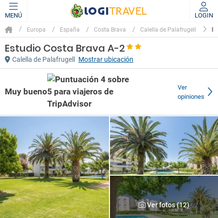
MENÚ
LOGIN
E
Europa
España
Costa Brava
Calella de Palafrugell
Estudio Costa Brava A-2
Calella de Palafrugell
Mostrar ubicación
Ver
Muy bueno
opiniones
Ver fotos (12)