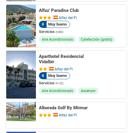
Alfaz' Paradise Club
Alfaz del Pi
Muy bueno
8
Servicios
:
(+36)
Aire Acondicionado
Calefacción (gratis)
Aparthotel Residencial
Vidalbir
Alfaz del Pi
Muy bueno
8
Servicios
:
(+12)
Aire Acondicionado
Ascensor
Alborada Golf By Mirmar
Alfaz del Pi