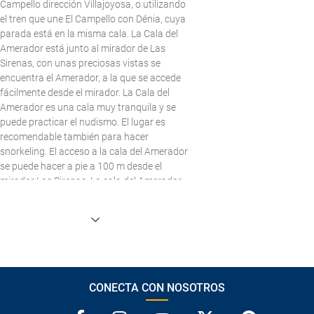
Campello dirección Villajoyosa, o utilizando
el tren que une El Campello con Dénia, cuya
parada está en la misma cala. La Cala del
Amerador está junto al mirador de Las
Sirenas, con unas preciosas vistas se
encuentra el Amerador, a la que se accede
fácilmente desde el mirador. La Cala del
Amerador es una cala muy tranquila y se
puede practicar el nudismo. El lugar es
recomendable también para hacer
snorkeling. El acceso a la cala del Amerador
se puede hacer a pie a 100 m desde el
mirador Las Sirenas. La cala del Amerador
dispone de las siguientes facilidades: SOS,
policía, bus, tren, limpieza de la cala.
CONECTA CON NOSOTROS