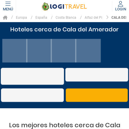
MENÚ
LOGIN
CALA DEL
Europa
España
Costa Blanca
Alfaz del Pi
Hoteles cerca de Cala del Amerador
Los mejores hoteles cerca de Cala