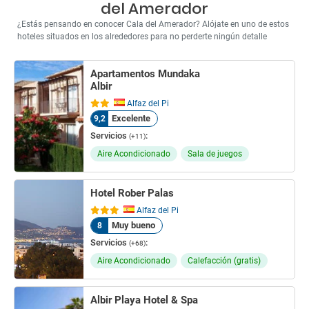
del Amerador
¿Estás pensando en conocer Cala del Amerador? Alójate en uno de estos
hoteles situados en los alrededores para no perderte ningún detalle
Apartamentos Mundaka
Albir
Alfaz del Pi
Excelente
9,2
Servicios
:
(+11)
Aire Acondicionado
Sala de juegos
Hotel Rober Palas
Alfaz del Pi
Muy bueno
8
Servicios
:
(+68)
Aire Acondicionado
Calefacción (gratis)
Albir Playa Hotel & Spa