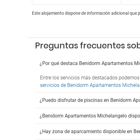
Parkin
Parkin
Este alojamiento dispone de información adicional que 
Ma
Admit
Preguntas frecuentes s
Fu
No est
¿Por qué destaca Benidorm Apartamentos Mi
Entre los servicios más destacados podemos m
servicios de Benidorm Apartamentos Michela
¿Puedo disfrutar de piscinas en Benidorm A
¿Benidorm Apartamentos Michelangelo dispon
¿Hay zona de aparcamiento disponible en B