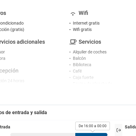
ros
Wifi
condicionado
Internet gratis
cción (gratis)
Wifi gratis
rvicios adicionales
Servicios
sor
Alquiler de coches
ora
Balcón
Biblioteca
cepción
Café
Caja fuerte
ión 24 horas
Equipo de planchado
o de conserjería
Guardaequipaje
Jardín
tretenimiento
Maquina de café
Microondas
os de entrada y salida
Máquinas expendedoras
 televisión
Patio
De 16:00 a 00:00
trada
Salid
rking
Peluquería / Barbería
Peluquería / Centro de belleza