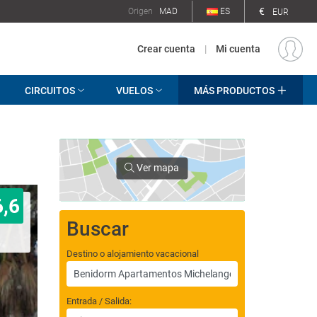
€
Origen
MAD
ES
EUR
Crear cuenta
|
Mi cuenta
CIRCUITOS
VUELOS
MÁS PRODUCTOS
Ver mapa
6,6
Buscar
Destino o alojamiento vacacional
Entrada / Salida: