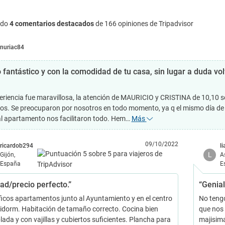
ndo
4 comentarios destacados
de 166 opiniones de Tripadvisor
nuriac84
o fantástico y con la comodidad de tu casa, sin lugar a duda v
eriencia fue maravillosa, la atención de MAURICIO y CRISTINA de 10,10 s
os. Se preocuparon por nosotros en todo momento, ya q el mismo día de la
al apartamento nos facilitaron todo. Hem…
Más
09/10/2022
ricardob294
l
L
Gijón,
A
España
E
ad/precio perfecto.”
“Genial
icos apartamentos junto al Ayuntamiento y en el centro
No teng
idorm. Habitación de tamaño correcto. Cocina bien
que nos
ada y con vajillas y cubiertos suficientes. Plancha para
majisim