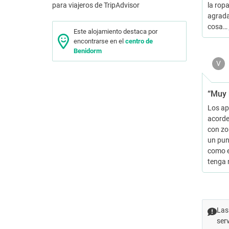
la ropa
agrada
cosa…
Este alojamiento destaca por
encontrarse en el
centro de
Benidorm
V
“Muy 
Los ap
acorde 
con zo
un pun
como e
tenga
Las
ser