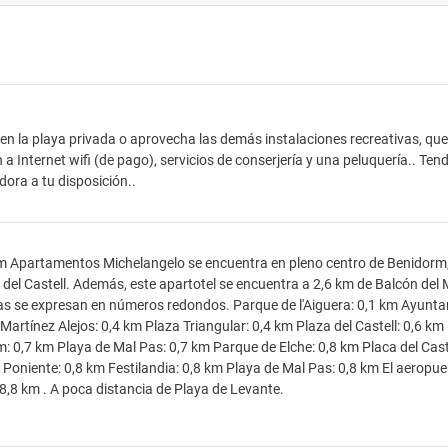
 en la playa privada o aprovecha las demás instalaciones recreativas, que 
 a Internet wifi (de pago), servicios de conserjería y una peluquería.. T
ora a tu disposición..
 Apartamentos Michelangelo se encuentra en pleno centro de Benidorm, 
 del Castell. Además, este apartotel se encuentra a 2,6 km de Balcón del 
as se expresan en números redondos. Parque de l'Aiguera: 0,1 km Ayunta
Martínez Alejos: 0,4 km Plaza Triangular: 0,4 km Plaza del Castell: 0,6 k
: 0,7 km Playa de Mal Pas: 0,7 km Parque de Elche: 0,8 km Placa del Caste
 Poniente: 0,8 km Festilandia: 0,8 km Playa de Mal Pas: 0,8 km El aeropu
58,8 km . A poca distancia de Playa de Levante.