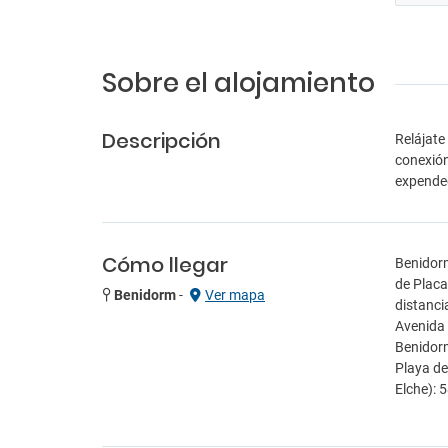
Sobre el alojamiento
Descripción
Relájate
conexión
expended
Cómo llegar
Benidorm
de Placa
Benidorm
-
Ver mapa
distanci
Avenida 
Benidorm
Playa de
Elche): 