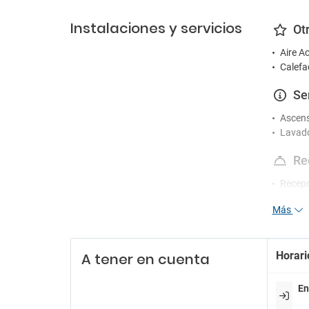
Instalaciones y servicios
Ot
Aire A
Calefa
Se
Ascen
Lavad
Re
Recepc
Servici
Más
En
Libros
Horari
A tener en cuenta
Sala de
En
Pa