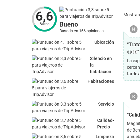
6,6
Mostra
Bueno
Bueno
N
Basado en 166 opiniones
Ubicación
“Trat
😍👏”
Silencio en
La exp
la
cercan
habitación
tarde 
Habitaciones
R
Servicio
“Calid
Calidad-
Magníf
Precio
de Ben
Limpieza
amuebl