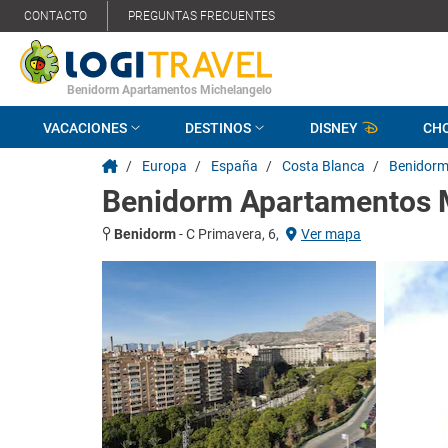
CONTACTO
PREGUNTAS FRECUENTES
Benidorm Apartamentos Michelangelo
VACACIONES
DESTINOS
DISNEY
CH
/
Europa
/
España
/
Costa Blanca
/
Benidor
Benidorm Apartamentos 
Benidorm
-
C Primavera, 6,
Ver mapa