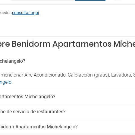
g
Piscina exterior todo el año
g cercano
Plancha para ropa
puedes
consultar aquí
Secador
scotas
Solarium
Solarium
e mascotas
Solarium
obre Benidorm Apartamentos Mich
madores
Terraza
Venta de entradas
á permitido fumar
Venta de excursiones
chelangelo?
encionar Aire Acondicionado, Calefacción (gratis), Lavadora, S
ngelo
.
partamentos Michelangelo?
e de servicio de restaurantes?
enidorm Apartamentos Michelangelo?