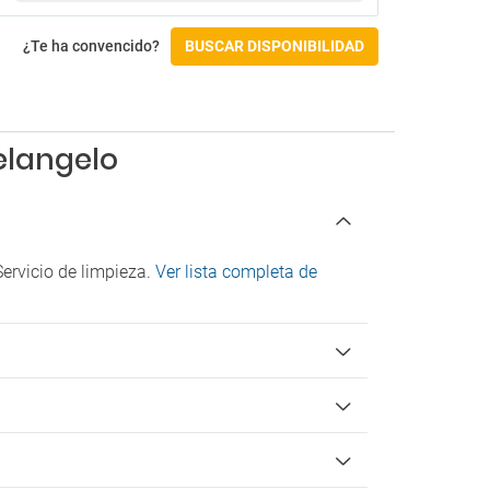
Campo de golf
Campo de golf a menos de 3 km
¿Te ha convencido?
BUSCAR DISPONIBILIDAD
Accesibilidad
Habitación accesible
Instalaciones para personas con
elangelo
discapacidad
Check-in/Check-out
Entrada: De 16:00 a 00:00
Salida: De 10:00 a 10:00
ervicio de limpieza.
Ver lista completa de