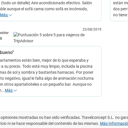
 (todo un detalle) Aire acondicionado efectivo. Salón
están m
ble aunque el sofá cama como sofá es incómodo,
dos perr
Más
no tiene
23/08/2019
victor
g
bueno”
artamentos están bien, mejor de lo que esperaba y
a su precio. Todo está muy limpio, incluida la piscina
nas de sol y sombra y bastantes hamacas. Por poner
to negativo, igual le falta algo de animación nocturna
n otros apartahoteles o un pequeño bar. Aunque no
 n…
Más
 opiniones mostradas no han sido verificadas. Travelconcept S.L. no gar
vicio ni se hace responsable del contenido de las mismas.
Más Informaci