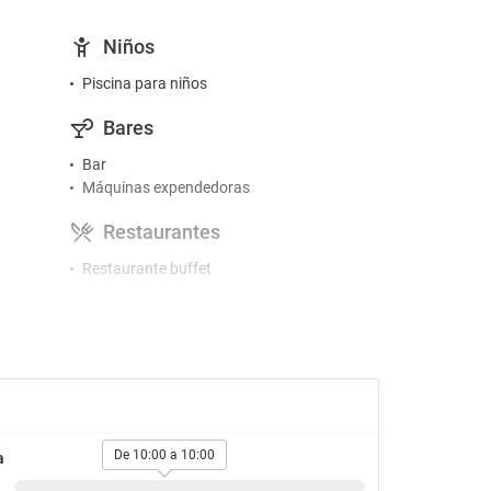
Niños
Piscina para niños
Bares
Bar
Máquinas expendedoras
Restaurantes
Restaurante buffet
Piscinas
Piscina infantil
Sombrillas en la piscina
Tumbonas en la piscina
Actividades
De 10:00 a 10:00
a
Alquiler de bicicletas