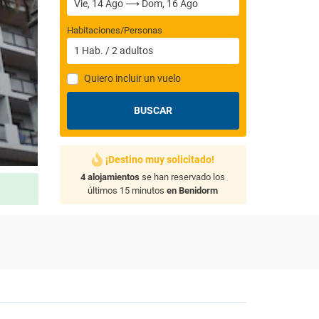
Habitaciones/Personas
1
Hab.
/
2
adultos
Quiero incluir un vuelo
BUSCAR
¡Destino muy solicitado!
4 alojamientos
se han reservado los
últimos 15 minutos
en Benidorm