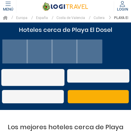
MENÚ
LOGIN
PLAYA EL
Europa
España
Costa de Valencia
Cullera
Hoteles cerca de Playa El Dosel
Los mejores hoteles cerca de Playa