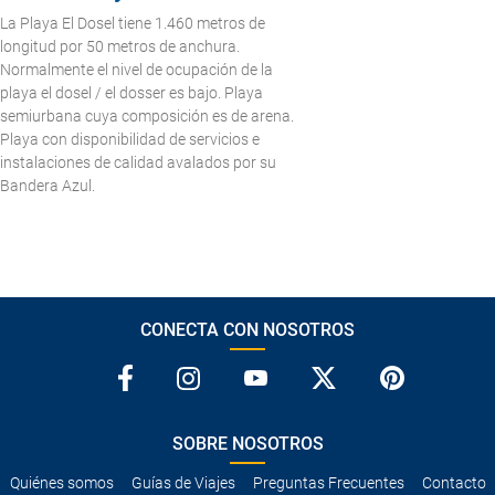
La Playa El Dosel tiene 1.460 metros de
longitud por 50 metros de anchura.
Normalmente el nivel de ocupación de la
playa el dosel / el dosser es bajo. Playa
semiurbana cuya composición es de arena.
Playa con disponibilidad de servicios e
instalaciones de calidad avalados por su
Bandera Azul.
CONECTA CON NOSOTROS
SOBRE NOSOTROS
Quiénes somos
Guías de Viajes
Preguntas Frecuentes
Contacto