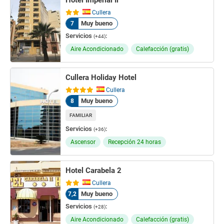
Hotel Imperial Ii
Cullera
Muy bueno
7
Servicios
:
(+44)
Aire Acondicionado
Calefacción (gratis)
Cullera Holiday Hotel
Cullera
Muy bueno
8
FAMILIAR
Servicios
:
(+36)
Ascensor
Recepción 24 horas
Hotel Carabela 2
Cullera
Muy bueno
7,2
Servicios
:
(+28)
Aire Acondicionado
Calefacción (gratis)