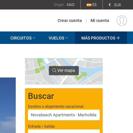
€
Origen
MAD
ES
EUR
Crear cuenta
|
Mi cuenta
CIRCUITOS
VUELOS
MÁS PRODUCTOS
Ver mapa
Buscar
Destino o alojamiento vacacional
Entrada / Salida: