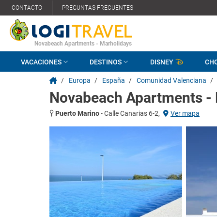
CONTACTO
PREGUNTAS FRECUENTES
Novabeach Apartments - Marholidays
VACACIONES
DESTINOS
DISNEY
CH
/
Europa
/
España
/
Comunidad Valenciana
/
Novabeach Apartments - 
Puerto Marino
-
Calle Canarias 6-2,
Ver mapa