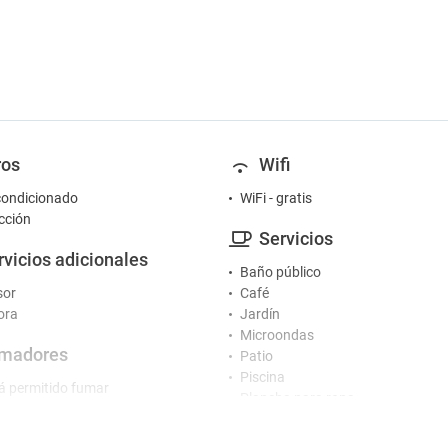
ros
Wifi
condicionado
WiFi - gratis
cción
Servicios
rvicios adicionales
Baño público
sor
Café
ora
Jardín
Microondas
madores
Patio
Piscina
á permitido fumar
Plancha para ropa
Secador
Terraza