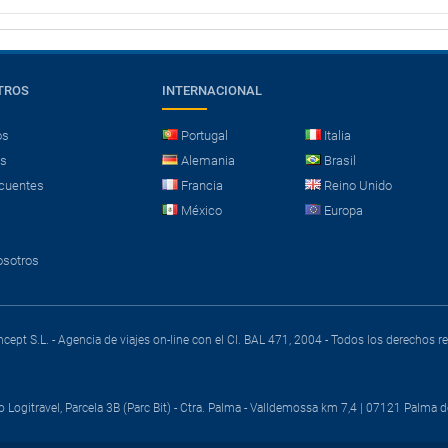
TROS
INTERNACIONAL
os
Portugal
Italia
es
Alemania
Brasil
cuentes
Francia
Reino Unido
México
Europa
osotros
cept S.L. - Agencia de viajes on-line con el CI. BAL 471, 2004 - Todos los derechos 
o Logitravel, Parcela 3B (Parc Bit) - Ctra. Palma - Valldemossa km 7,4 | 07121 Palma d