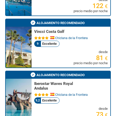
122
€
precio medio por noche
ALOJAMIENTO RECOMENDADO
Vincci Costa Golf
Chiclana de la Frontera
Excelente
9
desde
81
€
precio medio por noche
ALOJAMIENTO RECOMENDADO
Iberostar Waves Royal
Andalus
Chiclana de la Frontera
Excelente
9,2
desde
73
€