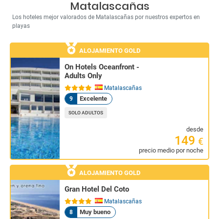
Matalascañas
Los hoteles mejor valorados de Matalascañas por nuestros expertos en
playas
ALOJAMIENTO GOLD
On Hotels Oceanfront -
Adults Only
Matalascañas
Excelente
9
SOLO ADULTOS
desde
149
€
precio medio por noche
ALOJAMIENTO GOLD
Gran Hotel Del Coto
Matalascañas
Muy bueno
8