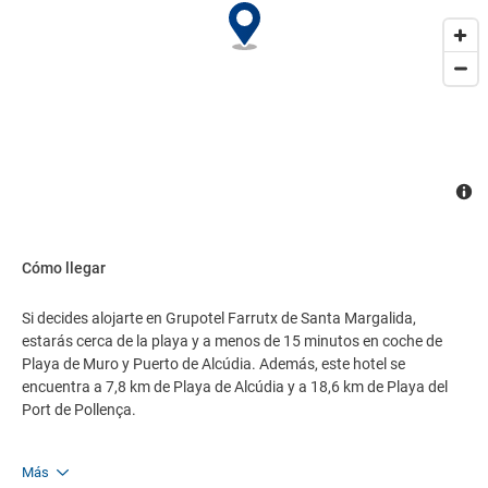
Cenas temáticas semanales, noches de gala y entretenimiento
nocturno. Para la cena se requiere vestimenta formal (pantalones
largos y camiseta con mangas para los caballeros). El hotel
dispone de WIFI gratuito, Internet corner y electricidad de 220 V.
Piscina y hidromasaje exterior, piscina interior, tumbonas,
sombrillas, zona de solárium y toallas de piscina. La recepción
está abierta 24 horas. Disponemos de servicio de lavandería,
servicio médico, habitación de cortesía. Aceptamos tarjetas Visa,
Mastercard y American Express. Consigna de maletas. Todos los
accesos al recinto están adaptados a silla de ruedas. Todas las
habitaciones disponen de aire acondicionado. Además ofrecemos
servicio de alquiler de vehículos. También hay una parada de
Cómo llegar
transporte público cerca del hotel. Cerca del hotel encontrará
pistas de tenis y un centro ciclista profesional.
Si decides alojarte en Grupotel Farrutx de Santa Margalida,
estarás cerca de la playa y a menos de 15 minutos en coche de
Playa de Muro y Puerto de Alcúdia. Además, este hotel se
encuentra a 7,8 km de Playa de Alcúdia y a 18,6 km de Playa del
Port de Pollença.
Más