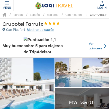
MENÚ
LOGIN
GRUPOTEL F
Europa
España
Mallorca
Can Picafort
Grupotel Farrutx
Can Picafort
Mostrar ubicación
Ver
Muy bueno
opiniones
Ver fotos (31)