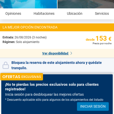
Opiniones
Habitaciones
Ubicación
Servicios
LA MEJOR OPCIÓN ENCONTRADA
153
Entrada:
26/08/2026 (3 noches)
€
desde
Régimen:
Solo alojamiento
Precio por noche
Ver disponibilidad
Bloquea la reserva de este alojamiento ahora y quédate
tranquilo.
OFERTAS
EXCLUSIVAS
¡No te pierdas
los precios exclusivos solo para clientes
registrados!
Inicia sesión para desbloquear las mejores ofertas
* Descuento aplicable sólo para algunos de los alojamientos del listado
INICIAR SESIÓN