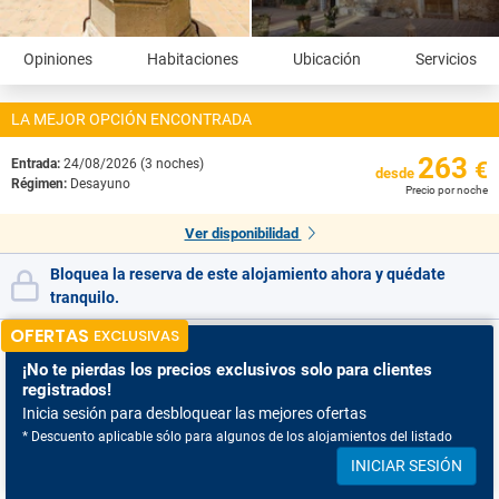
Opiniones
Habitaciones
Ubicación
Servicios
LA MEJOR OPCIÓN ENCONTRADA
263
Entrada:
24/08/2026 (3 noches)
€
desde
Régimen:
Desayuno
Precio por noche
Ver disponibilidad
Bloquea la reserva de este alojamiento ahora y quédate
tranquilo.
OFERTAS
EXCLUSIVAS
¡No te pierdas
los precios exclusivos solo para clientes
registrados!
Inicia sesión para desbloquear las mejores ofertas
* Descuento aplicable sólo para algunos de los alojamientos del listado
INICIAR SESIÓN