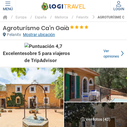
MENÚ
LOGIN
AGROTURÍSME CA'
Europa
España
Mallorca
Felanitx
Agroturísme Ca'n Gaià
Felanitx
Mostrar ubicación
Ver
Excelente
opiniones
Ver fotos (43)