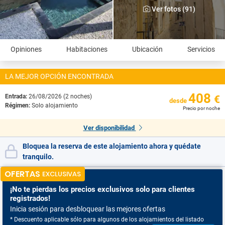
Ver fotos (91)
Opiniones
Habitaciones
Ubicación
Servicios
LA MEJOR OPCIÓN ENCONTRADA
408
Entrada:
26/08/2026 (2 noches)
€
desde
Régimen:
Solo alojamiento
Precio por noche
Ver disponibilidad
Bloquea la reserva de este alojamiento ahora y quédate
tranquilo.
OFERTAS
EXCLUSIVAS
¡No te pierdas
los precios exclusivos solo para clientes
registrados!
Inicia sesión para desbloquear las mejores ofertas
* Descuento aplicable sólo para algunos de los alojamientos del listado