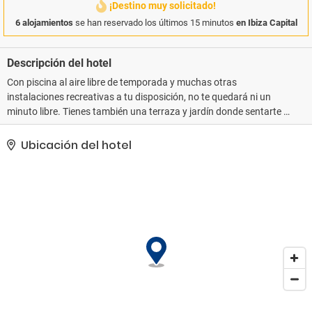
¡Destino muy solicitado!
6 alojamientos
se han reservado los últimos 15 minutos
en Ibiza Capital
Descripción del hotel
Con piscina al aire libre de temporada y muchas otras
instalaciones recreativas a tu disposición, no te quedará ni un
minuto libre. Tienes también una terraza y jardín donde sentarte a
contemplar el paisaje. En este hotel de estilo mediterráneo
encontrarás también conexión a Internet wifi gratis, servicios de
Ubicación del hotel
conserjería y servicio de cuidado infantil (de pago). Cuando
quieras tomar el sol en la playa, aprovecha el servicio de
transporte disponible (de pago).. Tendrás tintorería, un servicio de
recepción las 24 horas y atención multilingüe a tu disposición.
Pagando un pequeño suplemento podrás aprovechar
prestaciones como servicio de transporte al aeropuerto (ida y
vuelta) previa petición y servicio de transporte al punto de
embarque del ferry..