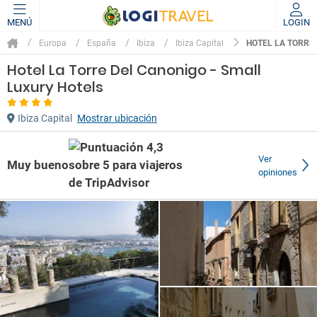
MENÚ
LOGIN
HOTEL LA TORRE
Europa
España
Ibiza
Ibiza Capital
Hotel La Torre Del Canonigo - Small
Luxury Hotels
Ibiza Capital
Mostrar ubicación
Ver
Muy bueno
opiniones