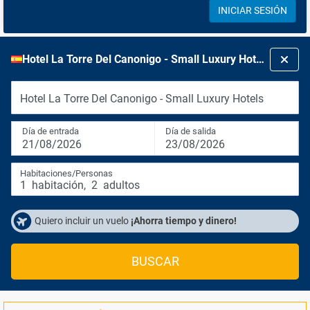
INICIAR SESIÓN
Hotel La Torre Del Canonigo - Small Luxury Hotels
Hotel La Torre Del Canonigo - Small Luxury Hotels
Día de entrada
Día de salida
21/08/2026
23/08/2026
Habitaciones/Personas
1
habitación
,
2
adultos
Quiero incluir un vuelo
¡Ahorra tiempo y dinero!
BUSCAR