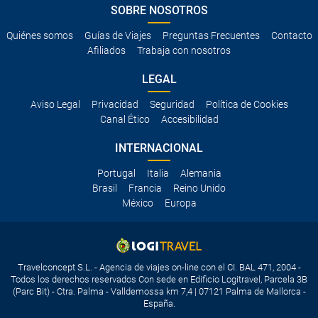
conducen hasta esta playa. También se
SOBRE NOSOTROS
puede llegar a playa de Muro en autobús,
Quiénes somos
Guías de Viajes
Preguntas Frecuentes
Contacto
cuya parada está a un centenar de metros
Afiliados
Trabaja con nosotros
de este arenal.
LEGAL
Aviso Legal
Privacidad
Seguridad
Política de Cookies
Canal Ético
Accesibilidad
INTERNACIONAL
Portugal
Italia
Alemania
Brasil
Francia
Reino Unido
México
Europa
Travelconcept S.L. - Agencia de viajes on-line con el CI. BAL 471, 2004 -
Todos los derechos reservados Con sede en Edificio Logitravel, Parcela 3B
(Parc Bit) - Ctra. Palma - Valldemossa km 7,4 | 07121 Palma de Mallorca -
España.