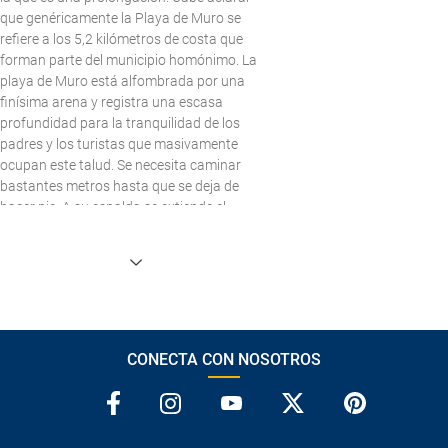
que genéricamente la Playa de Muro se
refiere a los 5,2 kilómetros de costa que
forman parte del municipio homónimo. La
playa de Muro está alfombrada por una
finísima arena y registra una escasa
profundidad para la tranquilidad de los
padres y los turistas que masivamente
ocupan este talud. Se necesita caminar
bastantes metros hasta que se deja de
hacer pie. A su espalda se extiende el
sistema dunar y su red de senderos,
salpicados por la aparición de pinar y
bosques de enebros, así como la
proliferación de urbanizaciones y
alojamientos hoteleros, destacando su
oferta hotelera de calidad y un turismo de
categoría, principalmente familiar. El
CONECTA CON NOSOTROS
acceso a la Playa de Muro por carretera es
sencillo siguiendo la señalización viaria. El
vehículo particular se podrá estacionar de
manera gratuita entre las calles que