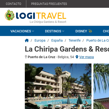
CONTACTO
PREGUNTAS FRECUENTES
La Chiripa Gardens & Resort
VACACIONES
DESTINOS
DISNEY
CH
/
Europa
/
España
/
Tenerife
/
Puerto de La C
La Chiripa Gardens & Res
Puerto de La Cruz
-
Belgica, 54
Ver mapa