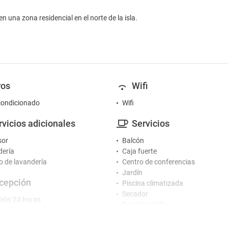
n una zona residencial en el norte de la isla.
ros
Wifi
condicionado
Wifi
rvicios adicionales
Servicios
sor
Balcón
ería
Caja fuerte
io de lavandería
Centro de conferencias
Jardín
cepción
Piscina climatizada
Secador
ión 24 horas
Servicio médico
Solarium
tretenimiento