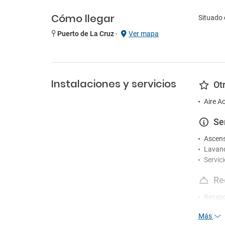
Cómo llegar
Situado e
Puerto de La Cruz
-
Ver mapa
Instalaciones y servicios
Ot
Aire A
Se
Ascen
Lavand
Servic
Re
Recepc
Más
En