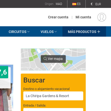
€
Origen
MAD
ES
EUR
Crear cuenta
|
Mi cuenta
CIRCUITOS
VUELOS
MÁS PRODUCTOS
Ver mapa
7,6
Buscar
Destino o alojamiento vacacional
Entrada / Salida: