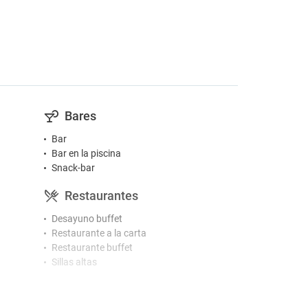
Bares
Bar
Bar en la piscina
Snack-bar
Restaurantes
Desayuno buffet
Restaurante a la carta
Restaurante buffet
Sillas altas
Gimnasio y SPA