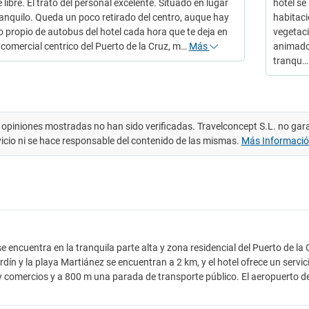
 libre. El trato del personal excelente. Situado en lugar
hotel se
anquilo. Queda un poco retirado del centro, auque hay
habitaci
io propio de autobus del hotel cada hora que te deja en
vegetaci
 comercial centrico del Puerto de la Cruz, m…
Más
animador
tranqu
 opiniones mostradas no han sido verificadas. Travelconcept S.L. no gar
vicio ni se hace responsable del contenido de las mismas.
Más Informaci
 se encuentra en la tranquila parte alta y zona residencial del Puerto de l
rdín y la playa Martiánez se encuentran a 2 km, y el hotel ofrece un servi
y comercios y a 800 m una parada de transporte público. El aeropuerto de