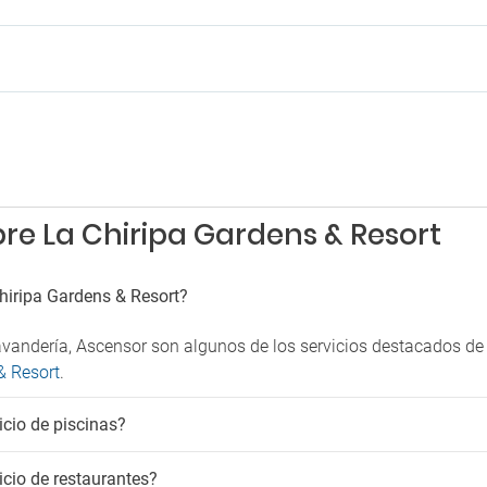
Niños
c
Animación infantil
e juegos
Club infantil
 en el hotel
Parque infantil
rking
Piscinas
g cercano
Patio de recreo
Piscina exterior solo adultos
re La Chiripa Gardens & Resort
hiripa Gardens & Resort?
Lavandería, Ascensor son algunos de los servicios destacados de
& Resort
.
icio de piscinas?
icio de restaurantes?