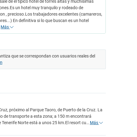
 sale de el tipico hotel de torres altas y muchisimas
ones.Es un hotel muy tranquilo y rodeado de
on , precioso.Los trabajadores excelentes (camareros,
es...) En definitiva si lo que buscan es un hotel
…
Más
antiza que se correspondan con usuarios reales del
ón
a Cruz, próximo al Parque Taoro, de Puerto de la Cruz. La
cio de transporte a esta zona; a 150 m encontrará
 Tenerife Norte está a unos 25 km.El resort cu…
Más