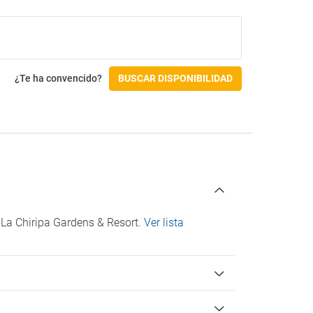
Masajes
Actividades
Mini Golf
Ping Pong
¿Te ha convencido?
BUSCAR DISPONIBILIDAD
Pista de tenis
 La Chiripa Gardens & Resort.
Ver lista