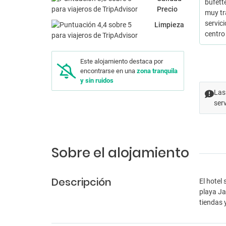
bufette
Precio
muy tr
servic
Limpieza
centro
Este alojamiento destaca por
encontrarse en una
zona tranquila
y sin ruidos
Las
ser
Sobre el alojamiento
Descripción
El hotel
playa Ja
tiendas 