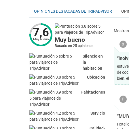
OPINIONES DESTACADAS DE TRIPADVISOR
OPI
7,6
Mostra
Muy bueno
Muy bueno
8
Basado en 25 opiniones
Silencio en
“inolv
la
estuve
habitación
de coc
Ubicación
bien, 
Habitaciones
P
Servicio
“MUIY
Hotel 
Calidad-