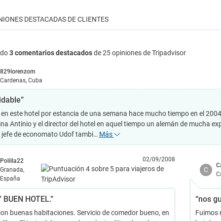
NIONES DESTACADAS DE CLIENTES
ndo
3 comentarios destacados
de 25 opiniones de Tripadvisor
829lorenzom
Cardenas, Cuba
idable”
 en este hotel por estancia de una semana hace mucho tiempo en el 2004, t
ina Antinio y el director del hotel en aquel tiempo un alemán de mucha ex
el jefe de economato Udof tambi…
Más
02/09/2008
Polilla22
C
C
Granada,
C
España
 BUEN HOTEL.”
“nos g
con buenas habitaciones. Servicio de comedor bueno, en
Fuimos m