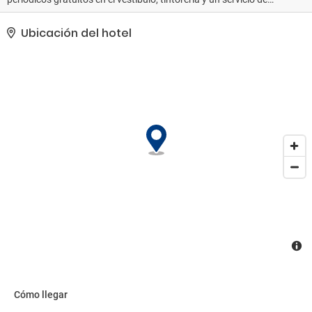
recepción las 24 horas a tu disposición. Hay un aparcamiento sin
asistencia gratuito disponible..
Ubicación del hotel
Cómo llegar