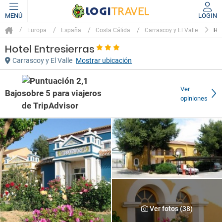
MENÚ
LOGIN
HO
Europa
España
Costa Cálida
Carrascoy y El Valle
Hotel Entresierras
Carrascoy y El Valle
Mostrar ubicación
Ver
Bajo
opiniones
Ver fotos (38)