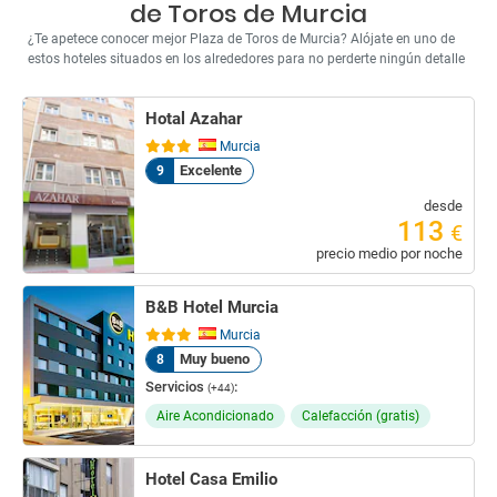
de Toros de Murcia
¿Te apetece conocer mejor Plaza de Toros de Murcia? Alójate en uno de
estos hoteles situados en los alrededores para no perderte ningún detalle
Hotal Azahar
Murcia
Excelente
9
desde
113
€
precio medio por noche
B&B Hotel Murcia
Murcia
Muy bueno
8
Servicios
:
(+44)
Aire Acondicionado
Calefacción (gratis)
Hotel Casa Emilio