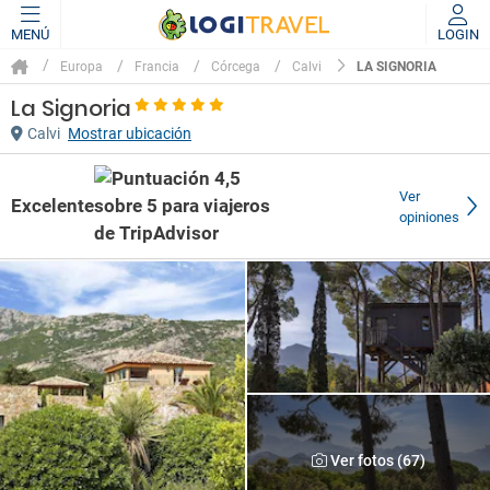
MENÚ
LOGIN
LA SIGNORIA
Europa
Francia
Córcega
Calvi
La Signoria
Calvi
Mostrar ubicación
Ver
Excelente
opiniones
Ver fotos (67)