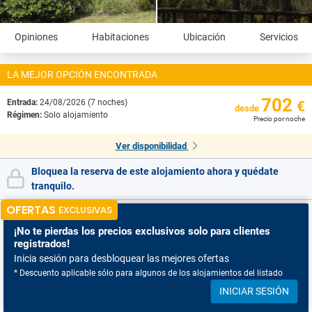
Opiniones
Habitaciones
Ubicación
Servicios
LA MEJOR OPCIÓN ENCONTRADA
702
Entrada:
24/08/2026 (7 noches)
€
desde
Régimen:
Solo alojamiento
Precio por noche
Ver disponibilidad
Bloquea la reserva de este alojamiento ahora y quédate
tranquilo.
OFERTAS
EXCLUSIVAS
¡No te pierdas
los precios exclusivos solo para clientes
registrados!
Inicia sesión para desbloquear las mejores ofertas
* Descuento aplicable sólo para algunos de los alojamientos del listado
INICIAR SESIÓN