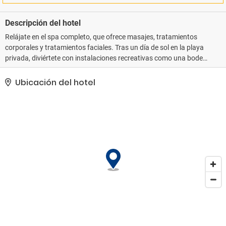
Descripción del hotel
Relájate en el spa completo, que ofrece masajes, tratamientos
corporales y tratamientos faciales. Tras un día de sol en la playa
privada, diviértete con instalaciones recreativas como una bodega
y un centro de bienestar. Otros servicios de este hotel incluyen
conexión a Internet wifi gratis, servicios de conserjería y servicio
Ubicación del hotel
de cuidado infantil (de pago). Con el servicio de transporte a la
playa gratuito, estarás tomando el sol en un abrir y cerrar de ojos..
La clasificación oficial por estrellas de este alojamiento ha sido
otorgada por ATOUT France, la agencia de desarrollo turístico de
Francia.. Tendrás un centro de negocios, periódicos gratuitos en el
vestíbulo y tintorería a tu disposición. Se ofrece servicio de
transporte al aeropuerto (ida y vuelta) gratuito disponible 24
horas..