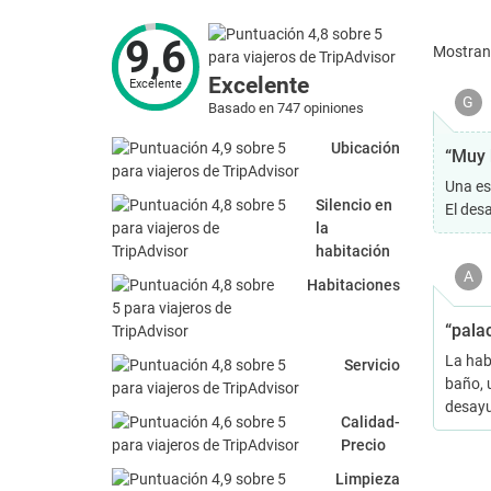
9,6
Mostra
Excelente
Excelente
G
Basado en 747 opiniones
Ubicación
“Muy 
Una es
Silencio en
El des
la
habitación
A
Habitaciones
“palac
La hab
Servicio
baño, u
desay
Calidad-
Precio
Limpieza