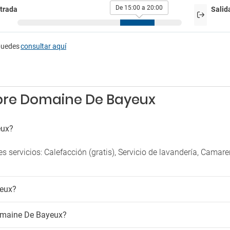
Secador
De 15:00 a 20:00
trada
Salid
rking
Solarium
Terraza
g cercano
puedes
consultar aquí
bre Domaine De Bayeux
eux?
servicios: Calefacción (gratis), Servicio de lavandería, Camare
yeux?
omaine De Bayeux?