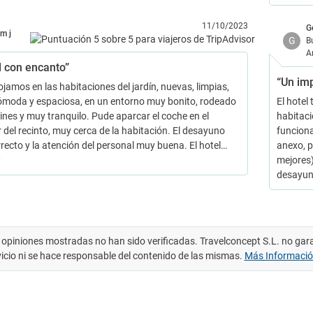
11/10/2023
G
m j
G
B
A
l con encanto”
“Un im
jamos en las habitaciones del jardín, nuevas, limpias,
moda y espaciosa, en un entorno muy bonito, rodeado
El hotel
dines y muy tranquilo. Pude aparcar el coche en el
habitaci
r del recinto, muy cerca de la habitación. El desayuno
funciona
rrecto y la atención del personal muy buena. El hotel…
anexo, p
mejores)
desayu
 opiniones mostradas no han sido verificadas. Travelconcept S.L. no gar
vicio ni se hace responsable del contenido de las mismas.
Más Informaci