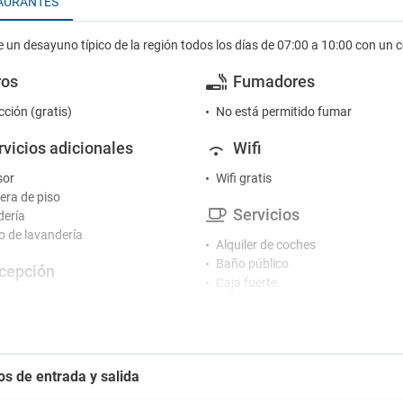
AURANTES
e un desayuno típico de la región todos los días de 07:00 a 10:00 con un
ros
Fumadores
cción (gratis)
No está permitido fumar
rvicios adicionales
Wifi
sor
Wifi gratis
ra de piso
Servicios
ería
io de lavandería
Alquiler de coches
Baño público
cepción
Caja fuerte
ción
Consigna
o de conserjería
Equipo de planchado
Guardaequipaje
tretenimiento
Jardín
os de entrada y salida
Plancha para ropa
 televisión
Prensa