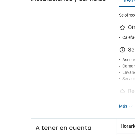
REST
Se ofrec
Ot
Calefa
Se
Ascen
Camare
Lavand
Servic
Re
Recep
Más
Servici
En
Horari
A tener en cuenta
Sala de