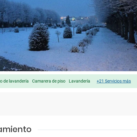
io de lavandería
Camarera de piso
Lavandería
+21 Servicios más
jamiento