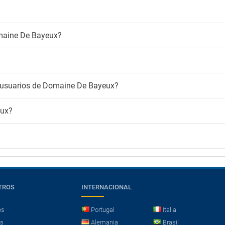
omaine De Bayeux?
s usuarios de Domaine De Bayeux?
eux?
TROS
INTERNACIONAL
os
Portugal
Italia
es
Alemania
Brasil