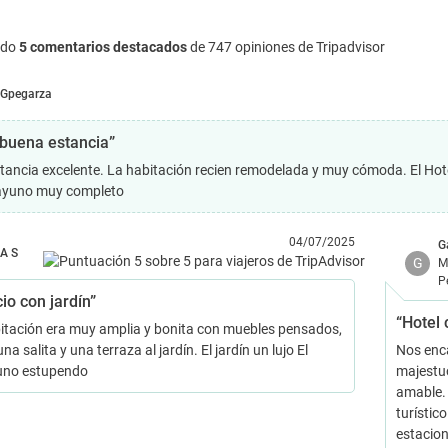
ndo
5 comentarios destacados
de 747 opiniones de Tripadvisor
Gpegarza
buena estancia”
tancia excelente. La habitación recien remodelada y muy cómoda. El Hotel 
ayuno muy completo
04/07/2025
G
A S
G
M
P
io con jardín”
“Hotel 
itación era muy amplia y bonita con muebles pensados,
na salita y una terraza al jardín. El jardín un lujo El
Nos enca
uno estupendo
majestuo
amable. 
turístic
estacion