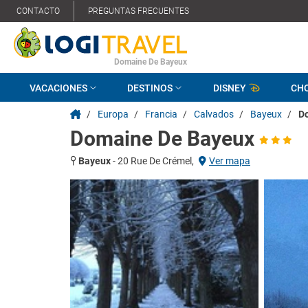
CONTACTO
PREGUNTAS FRECUENTES
Domaine De Bayeux
VACACIONES
DESTINOS
DISNEY
CH
/
Europa
/
Francia
/
Calvados
/
Bayeux
/
D
Domaine De Bayeux
Bayeux
-
20 Rue De Crémel,
Ver mapa