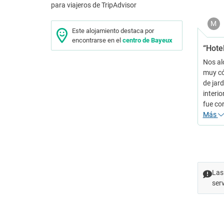
M
Este alojamiento destaca por
encontrarse en el
centro de Bayeux
“Hote
Nos alo
muy có
de jar
interio
fue co
Más
Las
ser