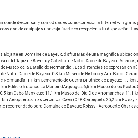
ín donde descansar y comodidades como conexión a Internet wifi gratis y s
consigna de equipaje y una caja fuerte en recepción a tu disposición. Hay
es alojarte en Domaine de Bayeux, disfrutarás de una magnífica ubicació
useo del Tapiz de Bayeux y Catedral de Notre-Dame de Bayeux. Además, 
 de Museo de la Batalla de Normandía.. Las distancias se expresan en n
 de Notre-Dame de Bayeux: 0,8 km Museo de Historia y Arte Baron Gerard:
de Normandía: 1,1 km Cementerio de Guerra Británico de Bayeux: 1,3 km 
,8 km Edificio histórico Le Manoir d'Argouges: 6,6 km Museo de los Rest
0,5 km Cabo Manvieux: 11,1 km Museo del Día D de Arromanches: 11,1 km
1 km Aeropuertos más cercanos: Caen (CFR-Carpiquet): 25,2 km Roissy - 
to recomendado para Domaine de Bayeux: Roissy - Aeropuerto Charles de