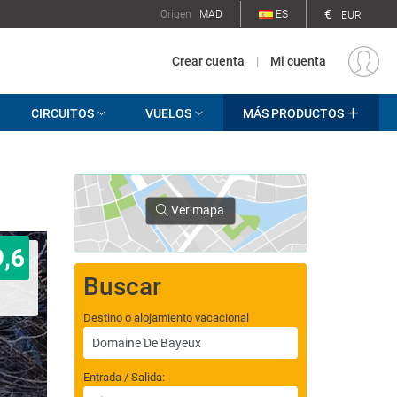
€
Origen
MAD
ES
EUR
Crear cuenta
|
Mi cuenta
CIRCUITOS
VUELOS
MÁS PRODUCTOS
Ver mapa
9,6
Buscar
Destino o alojamiento vacacional
Entrada / Salida: