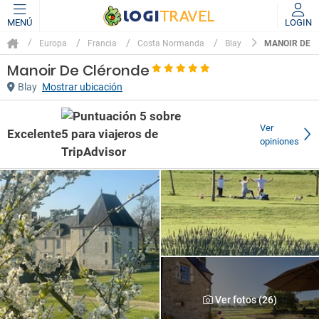
MENÚ
LOGIN
MANOIR DE 
Europa
Francia
Costa Normanda
Blay
Manoir De Cléronde
Blay
Mostrar ubicación
Ver
Excelente
opiniones
Ver fotos (26)