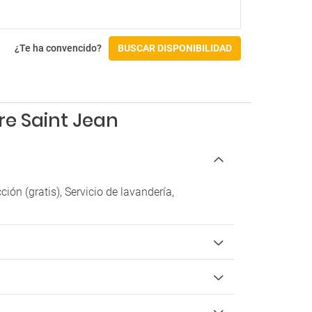
Campo de golf a menos de 3 km
Accesibilidad
¿Te ha convencido?
BUSCAR DISPONIBILIDAD
Acceso en silla de ruedas
Habitación accesible
Instalaciones para personas con
discapacidad
re Saint Jean
Check-in/Check-out
Entrada a partir de las 16:00
Salida hasta las 11:00
ón (gratis), Servicio de lavandería,