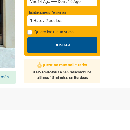
Habitaciones/Personas
1
Hab.
/
2
adultos
Quiero incluir un vuelo
BUSCAR
¡Destino muy solicitado!
4 alojamientos
se han reservado los
s más
últimos 15 minutos
en Burdeos