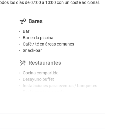
odos los días de 07:00 a 10:00 con un coste adicional.
Bares
Bar
Bar en la piscina
Café / té en áreas comunes
Snack-bar
Restaurantes
Cocina compartida
Desayuno buffet
Instalaciones para eventos / banquetes
Restaurante a la carta
Piscinas
Tumbonas en la piscina
Actividades