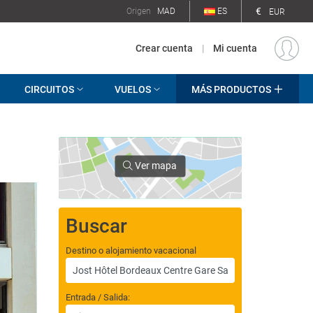
€
Origen
MAD
ES
EUR
Crear cuenta
|
Mi cuenta
CIRCUITOS
VUELOS
MÁS PRODUCTOS
Ver mapa
Buscar
Destino o alojamiento vacacional
Entrada / Salida: