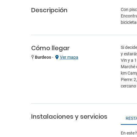
Descripción
Con pisc
Encontra
biciclet
Cómo llegar
Si decid
y estará
Burdeos
-
Ver mapa
Vin y a 
Marché d
km Campa
Pierre: 
cercano 
Instalaciones y servicios
REST
En este h