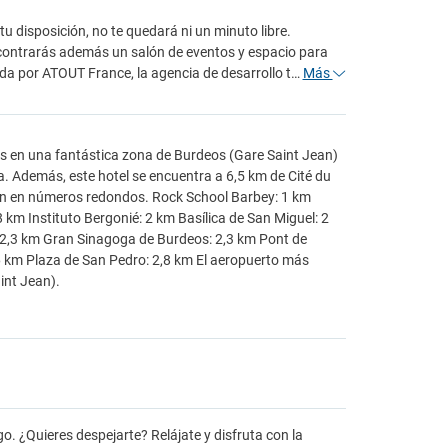
tu disposición, no te quedará ni un minuto libre.
Encontrarás además un salón de eventos y espacio para
rgada por ATOUT France, la agencia de desarrollo t…
Más
ás en una fantástica zona de Burdeos (Gare Saint Jean)
. Además, este hotel se encuentra a 6,5 km de Cité du
san en números redondos. Rock School Barbey: 1 km
 km Instituto Bergonié: 2 km Basílica de San Miguel: 2
 2,3 km Gran Sinagoga de Burdeos: 2,3 km Pont de
,6 km Plaza de San Pedro: 2,8 km El aeropuerto más
int Jean).
go. ¿Quieres despejarte? Relájate y disfruta con la