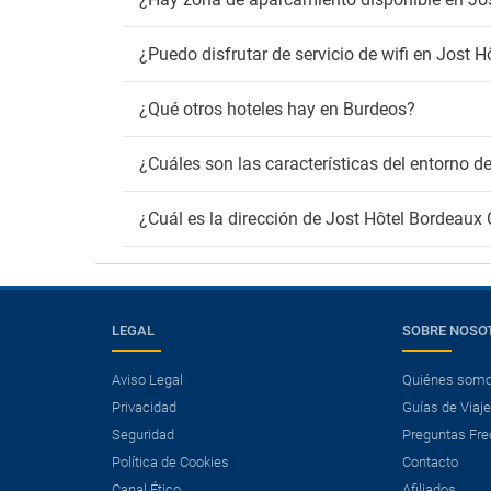
¿Puedo disfrutar de servicio de wifi en Jost 
¿Qué otros hoteles hay en Burdeos?
¿Cuáles son las características del entorno 
¿Cuál es la dirección de Jost Hôtel Bordeaux
LEGAL
SOBRE NOSO
Aviso Legal
Quiénes som
Privacidad
Guías de Viaj
Seguridad
Preguntas Fre
Política de Cookies
Contacto
Canal Ético
Afiliados