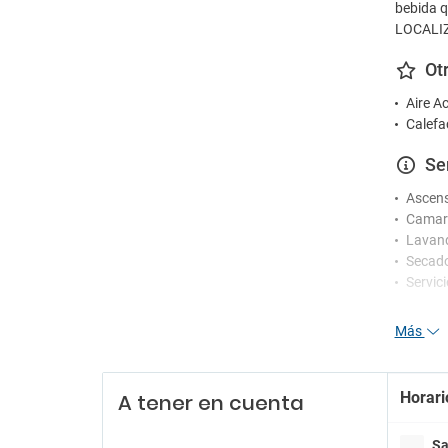
bebida q
LOCALIZ
Ot
Aire A
Calefa
Se
Ascen
Camare
Lavand
Secad
Servic
Re
Más
Person
Recepc
Horari
A tener en cuenta
Servici
En
Sa