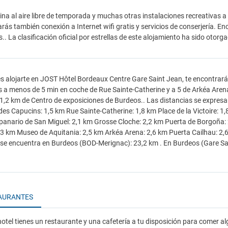
ina al aire libre de temporada y muchas otras instalaciones recreativas a 
rás también conexión a Internet wifi gratis y servicios de conserjería. 
as.. La clasificación oficial por estrellas de este alojamiento ha sido oto
es alojarte en JOST Hôtel Bordeaux Centre Gare Saint Jean, te encontrar
s a menos de 5 min en coche de Rue Sainte-Catherine y a 5 de Arkéa Arena
11,2 km de Centro de exposiciones de Burdeos.. Las distancias se expre
es Capucins: 1,5 km Rue Sainte-Catherine: 1,8 km Place de la Victoire: 1,8
nario de San Miguel: 2,1 km Grosse Cloche: 2,2 km Puerta de Borgoña:
2,3 km Museo de Aquitania: 2,5 km Arkéa Arena: 2,6 km Puerta Cailhau: 2
se encuentra en Burdeos (BOD-Merignac): 23,2 km . En Burdeos (Gare Sa
AURANTES
otel tienes un restaurante y una cafetería a tu disposición para comer al