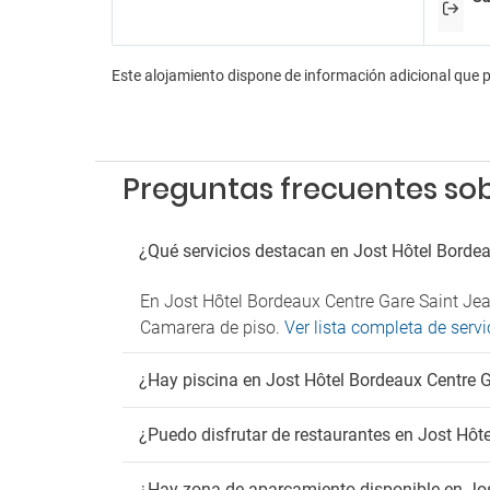
Animac
Discot
Karao
Este alojamiento dispone de información adicional que 
Pa
Parkin
Parkin
Preguntas frecuentes sob
¿Qué servicios destacan en Jost Hôtel Borde
En Jost Hôtel Bordeaux Centre Gare Saint Jean
Camarera de piso.
Ver lista completa de serv
¿Hay piscina en Jost Hôtel Bordeaux Centre 
¿Puedo disfrutar de restaurantes en Jost Hôt
¿Hay zona de aparcamiento disponible en Jos