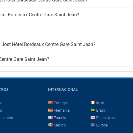
Hôtel Bordeaux Centre Gare Saint Jean?
de Jost Hôtel Bordeaux Centre Gare Saint Jean?
 Centre Gare Saint Jean?
TROS
INTERNACIONAL
os
Portugal
Italia
es
Alemania
Brasil
cuentes
Francia
Reino Unido
México
Europa