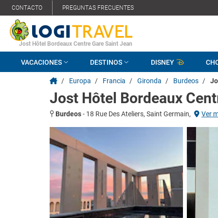
CONTACTO
PREGUNTAS FRECUENTES
Jost Hôtel Bordeaux Centre Gare Saint Jean
VACACIONES
DESTINOS
DISNEY
CH
/
Europa
/
Francia
/
Gironda
/
Burdeos
/
Jo
Jost Hôtel Bordeaux Cent
Burdeos
-
18 Rue Des Ateliers, Saint Germain,
Ver 