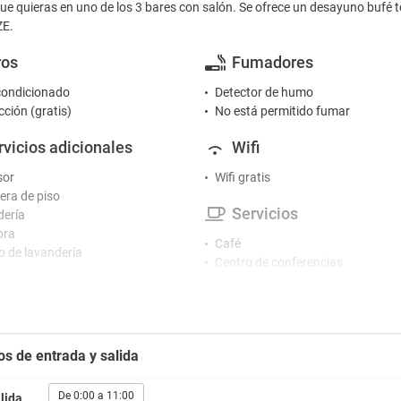
ue quieras en uno de los 3 bares con salón. Se ofrece un desayuno bufé t
E.
ros
Fumadores
condicionado
Detector de humo
cción (gratis)
No está permitido fumar
rvicios adicionales
Wifi
sor
Wifi gratis
ra de piso
Servicios
ería
ora
Café
io de lavandería
Centro de conferencias
Centro de negocios
cepción
Desayuno en la habitación
al Multiidioma
Fax / Fotocopiadora
ión 24 horas
Guardaequipaje
os de entrada y salida
o de conserjería
Piscina en la azotea
Piscina exterior estacional
tretenimiento
Piscina privada
De 0:00 a 11:00
lida