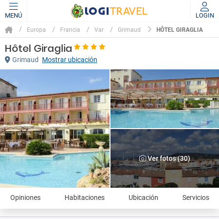
MENÚ
LOGIN
HÔTEL GIRAGLIA
Europa
Francia
Var
Grimaud
Hôtel Giraglia
Grimaud
Mostrar ubicación
Ver fotos (30)
Opiniones
Habitaciones
Ubicación
Servicios