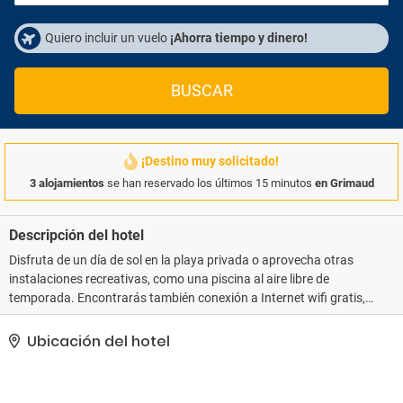
Quiero incluir un vuelo
¡Ahorra tiempo y dinero!
BUSCAR
¡Destino muy solicitado!
3 alojamientos
se han reservado los últimos 15 minutos
en Grimaud
Descripción del hotel
Disfruta de un día de sol en la playa privada o aprovecha otras
instalaciones recreativas, como una piscina al aire libre de
temporada. Encontrarás también conexión a Internet wifi gratis,
servicios de conserjería y servicio de cuidado infantil (de pago)..
La clasificación oficial por estrellas de este alojamiento ha sido
Ubicación del hotel
otorgada por ATOUT France, la agencia de desarrollo turístico de
Francia.. Tendrás tintorería, un servicio de recepción las 24 horas
y consigna de equipaje a tu disposición..