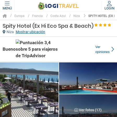
MENÚ
LOGIN
SPITY HOTEL (EX H
Europa
Francia
Costa Azul
Niza
Spity Hotel (Ex Hi Eco Spa & Beach)
Niza
Mostrar ubicación
Ver
Bueno
opiniones
Ver fotos (17)