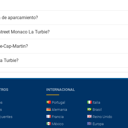
a de aparcamiento?
estreet Monaco La Turbie?
ne-Cap-Martin?
a Turbie?
TROS
INTERNACIONAL
os
Portugal
Italia
es
Alemania
Brasil
cuentes
Francia
Reino Unido
México
Europa