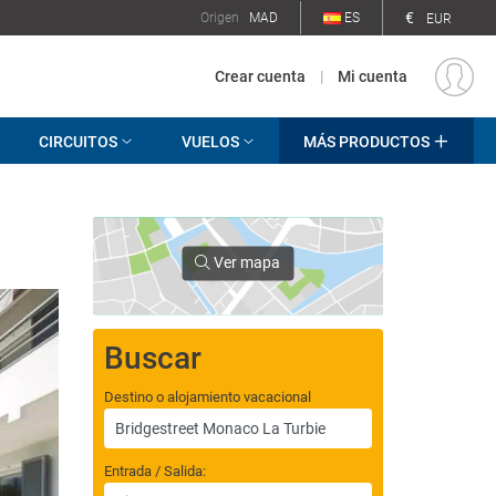
€
Origen
MAD
ES
EUR
Crear cuenta
|
Mi cuenta
CIRCUITOS
VUELOS
MÁS PRODUCTOS
Ver mapa
Buscar
Destino o alojamiento vacacional
Entrada / Salida: