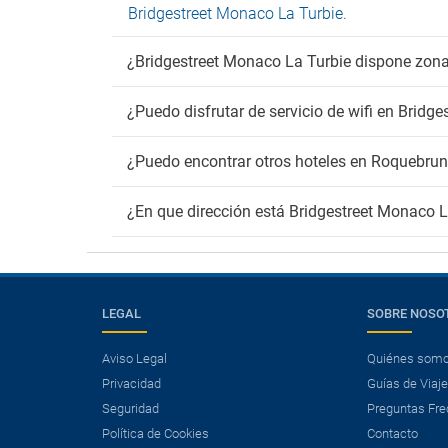
Bridgestreet Monaco La Turbie
.
¿Bridgestreet Monaco La Turbie dispone zon
¿Puedo disfrutar de servicio de wifi en Bridg
¿Puedo encontrar otros hoteles en Roquebru
¿En que dirección está Bridgestreet Monaco L
LEGAL
SOBRE NOSO
Aviso Legal
Quiénes som
Privacidad
Guías de Viaj
Seguridad
Preguntas Fre
Política de Cookies
Contacto