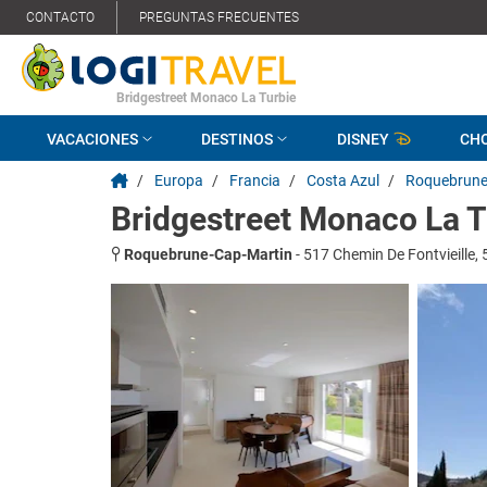
CONTACTO
PREGUNTAS FRECUENTES
Bridgestreet Monaco La Turbie
VACACIONES
DESTINOS
DISNEY
CH
/
Europa
/
Francia
/
Costa Azul
/
Roquebrune
Bridgestreet Monaco La T
Roquebrune-Cap-Martin
-
517 Chemin De Fontvieille,