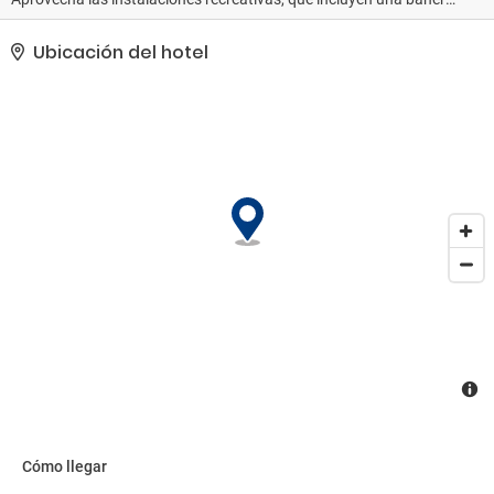
de hidromasaje, un baño turco y un gimnasio. Otros servicios de
este hotel incluyen conexión a Internet wifi gratis, servicios de
Ubicación del hotel
conserjería y servicio de cuidado infantil (de pago).. La
clasificación oficial por estrellas de este alojamiento ha sido
otorgada por ATOUT France, la agencia de desarrollo turístico de
Francia.. Tendrás check-out exprés, una lavandería y una
biblioteca a tu disposición. Hay un aparcamiento sin asistencia
gratuito disponible..
Cómo llegar