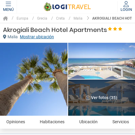
MENÚ
LOGIN
AKROGIALI BEACH HOTE
Europa
Grecia
Creta
Malia
Akrogiali Beach Hotel Apartments
Malia
Mostrar ubicación
Ver fotos (35)
Opiniones
Habitaciones
Ubicación
Servicios