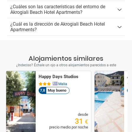
¿Cuáles son las características del entorno de
Akrogiali Beach Hotel Apartments?
¿Cuál es la dirección de Akrogiali Beach Hotel
Apartments?
Alojamientos similares
¿Indeciso? Échale un ojo a otros alojamientos parecidos a este
Happy Days Studios
An
Malia
Muy bueno
7,8
9,
desde
31
€
precio medio por noche