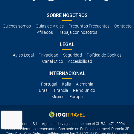
SOBRE NOSOTROS
Quiénes somos
Guías de Viajes
Preguntas Frecuentes
Contacto
Afiliados
Trabaja con nosotros
LEGAL
Aviso Legal
Privacidad
Seguridad
Política de Cookies
Canal Ético
Accesibilidad
INTERNACIONAL
Portugal
Italia
Alemania
Brasil
Francia
Reino Unido
México
Europa
Travelconcept S.L. - Agencia de viajes on-line con el CI. BAL 471, 2004 -
Todos los derechos reservados Con sede en Edificio Logitravel, Parcela 3B
(Parc Bit) - Ctra. Palma - Valldemossa km 7,4 | 07121 Palma de Mallorca -