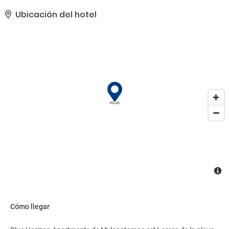
el paisaje.. Tendrás check-in exprés, check-out exprés y consigna
de equipaje a tu disposición. Hay un aparcamiento sin asistencia
Ubicación del hotel
gratuito disponible..
Cómo llegar