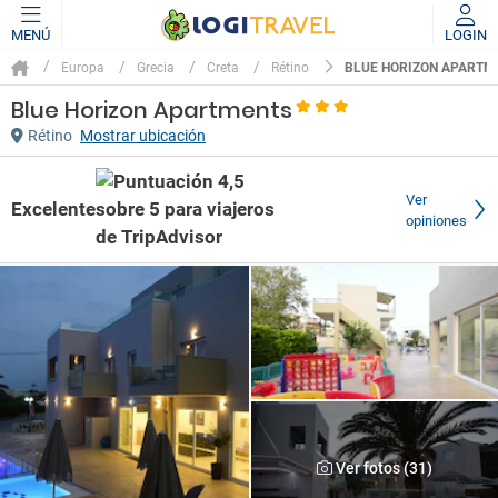
MENÚ
LOGIN
BLUE HORIZON APARTM
Europa
Grecia
Creta
Rétino
Blue Horizon Apartments
Rétino
Mostrar ubicación
Ver
Excelente
opiniones
Ver fotos (31)