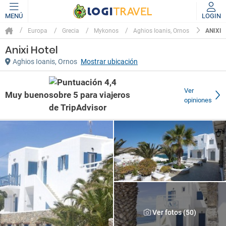
MENÚ
LOGIN
ANIXI
Europa
Grecia
Mykonos
Aghios Ioanis, Ornos
Anixi Hotel
Aghios Ioanis, Ornos
Mostrar ubicación
Ver
Muy bueno
opiniones
Ver fotos (50)