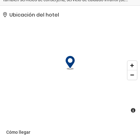
pago) y una televisión en la zona común.. Tendrás tintorería,
consigna de equipaje y una biblioteca a tu disposición. Hay un
Ubicación del hotel
aparcamiento sin asistencia gratuito disponible..
Cómo llegar