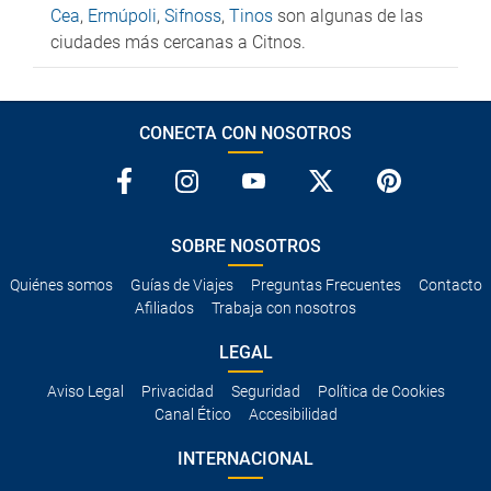
Cea
,
Ermúpoli
,
Sifnoss
,
Tinos
son algunas de las
ciudades más cercanas a Citnos.
CONECTA CON NOSOTROS
SOBRE NOSOTROS
Quiénes somos
Guías de Viajes
Preguntas Frecuentes
Contacto
Afiliados
Trabaja con nosotros
LEGAL
Aviso Legal
Privacidad
Seguridad
Política de Cookies
Canal Ético
Accesibilidad
INTERNACIONAL