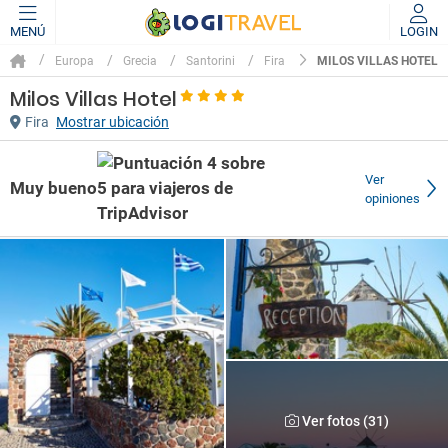
MENÚ
LOGIN
MILOS VILLAS HOTEL
Europa
Grecia
Santorini
Fira
Milos Villas Hotel
Fira
Mostrar ubicación
Ver
Muy bueno
opiniones
Ver fotos (31)