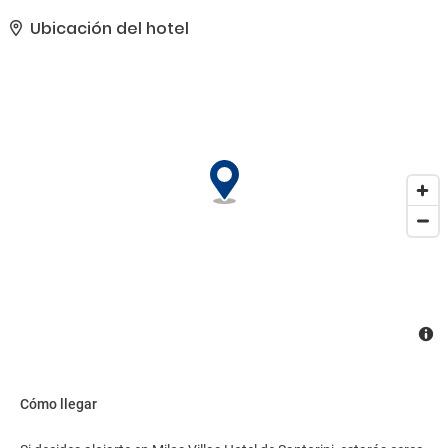
el paisaje.. Tendrás un centro de negocios, tintorería y un servicio
de recepción las 24 horas a tu disposición. Pagando un pequeño
Ubicación del hotel
suplemento podrás aprovechar prestaciones como servicio de
transporte al aeropuerto (ida y vuelta) disponible 24 horas y
aparcamiento sin asistencia gratuito..
Cómo llegar