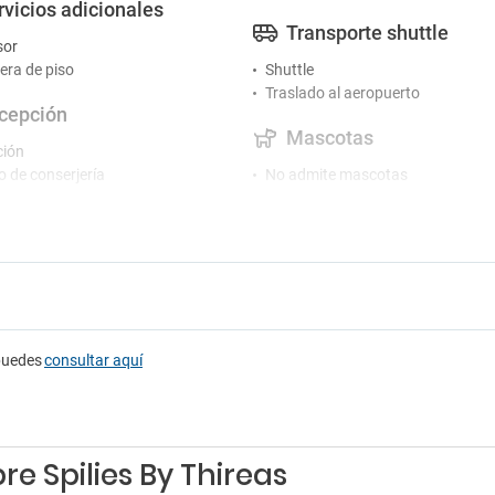
rvicios adicionales
Transporte shuttle
sor
ra de piso
Shuttle
Traslado al aeropuerto
cepción
Mascotas
ción
o de conserjería
No admite mascotas
Fumadores
Zona para fumadores
puedes
consultar aquí
e Spilies By Thireas