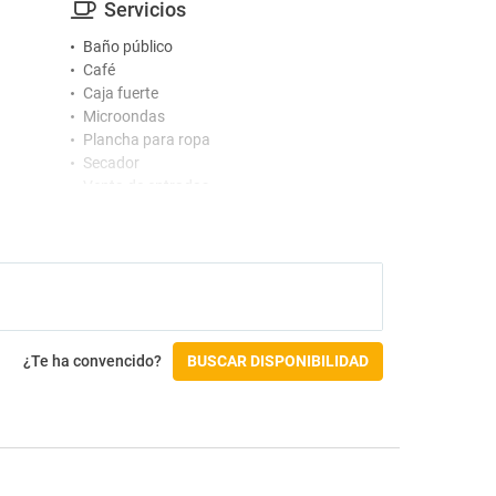
Servicios
Baño público
Café
Caja fuerte
Microondas
Plancha para ropa
Secador
Venta de entradas
Accesibilidad
No accesible silla de ruedas
¿Te ha convencido?
BUSCAR DISPONIBILIDAD