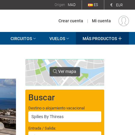
€
Origen
MAD
ES
EUR
Crear cuenta
|
Mi cuenta
CIRCUITOS
VUELOS
MÁS PRODUCTOS
Ver mapa
Buscar
Destino o alojamiento vacacional
Entrada / Salida: