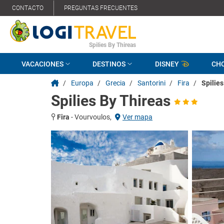
CONTACTO
PREGUNTAS FRECUENTES
Spilies By Thireas
VACACIONES
DESTINOS
DISNEY
CH
/
Europa
/
Grecia
/
Santorini
/
Fira
/
Spilies
Spilies By Thireas
Fira
-
Vourvoulos,
Ver mapa