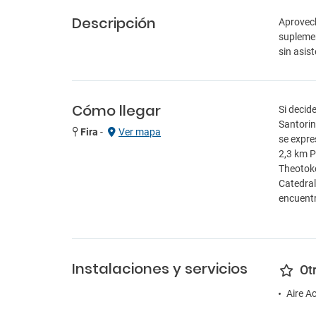
Descripción
Aprovech
suplemen
sin asist
Cómo llegar
Si decid
Santorin
Fira
-
Ver mapa
se expre
2,3 km P
Theotoko
Catedral
encuentr
Instalaciones y servicios
Ot
Aire A