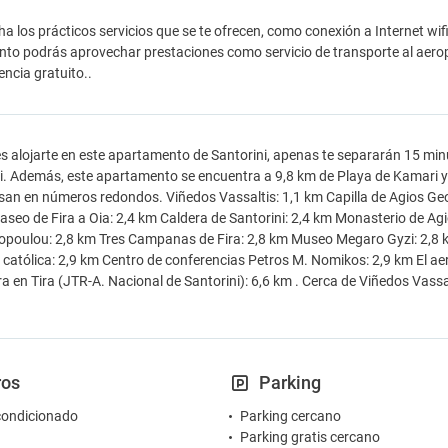
a los prácticos servicios que se te ofrecen, como conexión a Internet wif
to podrás aprovechar prestaciones como servicio de transporte al aerop
encia gratuito..
es alojarte en este apartamento de Santorini, apenas te separarán 15 min
i. Además, este apartamento se encuentra a 9,8 km de Playa de Kamari y
san en números redondos. Viñedos Vassaltis: 1,1 km Capilla de Agios Geo
aseo de Fira a Oia: 2,4 km Caldera de Santorini: 2,4 km Monasterio de A
poulou: 2,8 km Tres Campanas de Fira: 2,8 km Museo Megaro Gyzi: 2,8 
 católica: 2,9 km Centro de conferencias Petros M. Nomikos: 2,9 km El a
a en Tira (JTR-A. Nacional de Santorini): 6,6 km . Cerca de Viñedos Vassa
ros
Parking
condicionado
Parking cercano
Parking gratis cercano