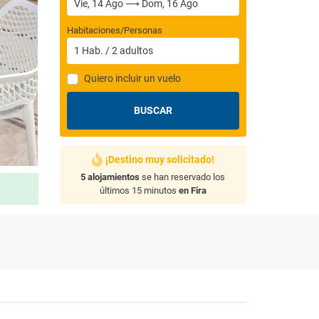
Habitaciones/Personas
1
Hab.
/
2
adultos
Quiero incluir un vuelo
BUSCAR
¡Destino muy solicitado!
5 alojamientos
se han reservado los
últimos 15 minutos
en Fira