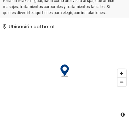
Para un relax sin igual, nada como una visita al spa, que ofrece
masajes, tratamientos corporales y tratamientos faciales. Si
quieres divertirte aquí tienes para elegir, con instalaciones
recreativas como baño turco, piscina al aire libre de temporada y
bicicletas de alquiler. En este alojamiento de estilo mediterráneo
Ubicación del hotel
encontrarás también conexión a Internet wifi gratis, servicios de
conserjería y una peluquería. Estarás en la playa en un abrir y
cerrar de ojos gracias al servicio de transporte gratuito.. Tendrás
conexión a Internet por cable (de pago), una sala de ordenadores
y check-in exprés a tu disposición. Pagando un pequeño
suplemento podrás aprovechar prestaciones como servicio de
transporte al aeropuerto (ida y vuelta) disponible 24 horas y
aparcamiento sin asistencia gratuito..