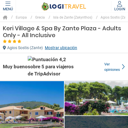
MENÚ
LOGIN
Europa
Grecia
Isla de Zante (Zakynthos)
Agios Sostis (Zan
Keri Village & Spa By Zante Plaza - Adults
Only - All Inclusive
Agios Sostis (Zante)
Mostrar ubicación
Ver
Muy bueno
opiniones