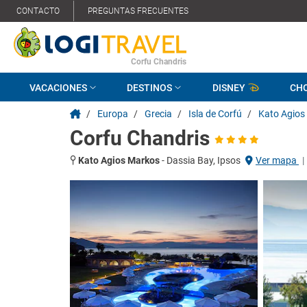
CONTACTO
PREGUNTAS FRECUENTES
Corfu Chandris
VACACIONES
DESTINOS
DISNEY
CH
/
Europa
/
Grecia
/
Isla de Corfú
/
Kato Agios
Corfu Chandris
Kato Agios Markos
-
Dassia Bay, Ipsos
Ver mapa
|