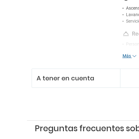
Ascen
Lavand
Servic
Re
Person
Recepc
Más
Servic
Servici
En
A tener en cuenta
Billar
Sala d
Tiendas
Pa
Parkin
Preguntas frecuentes so
Parkin
Parkin