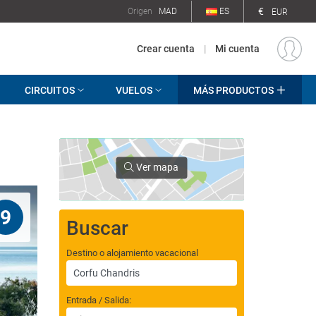
€
Origen
MAD
ES
EUR
Crear cuenta
|
Mi cuenta
CIRCUITOS
VUELOS
MÁS PRODUCTOS
Ver mapa
9
Buscar
Destino o alojamiento vacacional
Entrada / Salida: