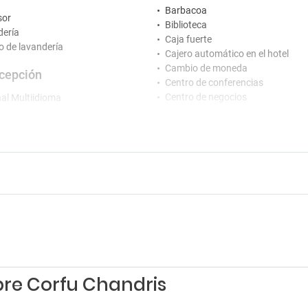
Barbacoa
sor
Biblioteca
ería
Caja fuerte
io de lavandería
Cajero automático en el hotel
Cambio de moneda
cepción
Centro de conferencias
Centro de negocios
al Multiidioma
Desayuno en la habitación
ión 24 horas
Guardaequipaje
io de botones en la recepción
Jardín
o de conserjería
Peluquería / Barbería
tretenimiento
Piscina exterior estacional
Sala de banquetes y eventos
Sala de reuniones
e ordenadores
Secador
 en el hotel
Seguridad
Servicio de habitaciones
rking
Servicio médico
Solarium
g
bre Corfu Chandris
Terraza
g cercano
Venta de entradas
g gratis cercano