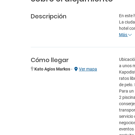
Descripción
En este 
La ciuda
hotel co
Más
Cómo llegar
Ubicació
a unos m
Kato Agios Markos
-
Ver mapa
Kapodist
ratos li
de pelo.
Para un 
2 piscina
conserje
transpor
servicio 
negocios
eventos 