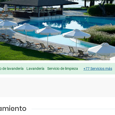
io de lavandería
Lavandería
Servicio de limpieza
+77 Servicios más
jamiento