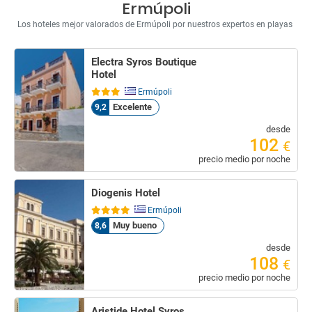
Ermúpoli
Los hoteles mejor valorados de Ermúpoli por nuestros expertos en playas
Electra Syros Boutique
Hotel
Ermúpoli
Excelente
9,2
desde
102
€
precio medio por noche
Diogenis Hotel
Ermúpoli
Muy bueno
8,6
desde
108
€
precio medio por noche
Aristide Hotel Syros