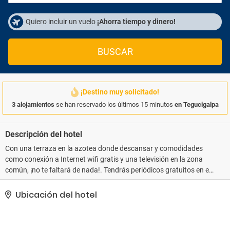
Quiero incluir un vuelo
¡Ahorra tiempo y dinero!
BUSCAR
¡Destino muy solicitado!
3 alojamientos
se han reservado los últimos 15 minutos
en Tegucigalpa
Descripción del hotel
Con una terraza en la azotea donde descansar y comodidades
como conexión a Internet wifi gratis y una televisión en la zona
común, ¡no te faltará de nada!. Tendrás periódicos gratuitos en el
vestíbulo, un servicio de recepción las 24 horas y atención
multilingüe a tu disposición. Pagando un pequeño suplemento
Ubicación del hotel
podrás aprovechar prestaciones como servicio de transporte al
aeropuerto (ida y vuelta) disponible 24 horas y aparcamiento sin
asistencia gratuito..