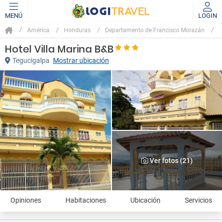
MENÚ
LOGIN
América
Honduras
Departamento de Francisco Morazán
T
Hotel Villa Marina B&B
Tegucigalpa
Mostrar ubicación
Ver fotos (21)
Opiniones
Habitaciones
Ubicación
Servicios