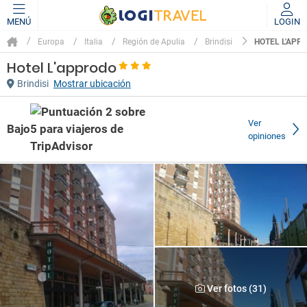
MENÚ
LOGIN
HOTEL L'APP
Europa
Italia
Región de Apulia
Brindisi
Hotel L'approdo
Brindisi
Mostrar ubicación
Ver
Bajo
opiniones
Ver fotos (31)