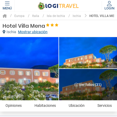
MENÚ
LOGIN
HOTEL VILLA MEN
Europa
Italia
Isla de Ischia
Ischia
Hotel Villa Mena
Ischia
Mostrar ubicación
Ver fotos (31)
Opiniones
Habitaciones
Ubicación
Servicios