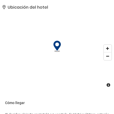
también conexión a Internet wifi gratis, servicios de conserjería y
un salón de baile. El servicio de transporte (de pago) te llevará a
Ubicación del hotel
varios puntos imprescindibles de la zona.. La clasificación oficial
por estrellas de este alojamiento proviene de la siguiente entidad:
the local rating authority.. Tendrás conexión a Internet por cable
(de pago), un servicio de recepción las 24 horas y consigna de
equipaje a tu disposición. Pagando un pequeño suplemento
podrás aprovechar prestaciones como servicio de transporte al
aeropuerto (ida y vuelta) disponible 24 horas y aparcamiento sin
asistencia gratuito..
Cómo llegar