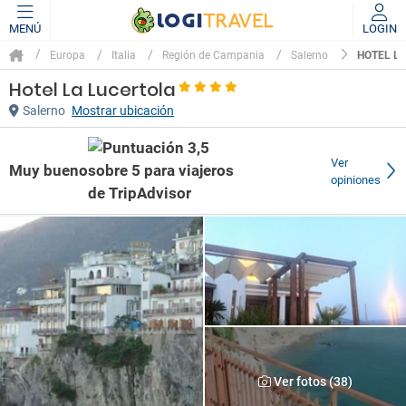
MENÚ
LOGIN
HOTEL L
Europa
Italia
Región de Campania
Salerno
Hotel La Lucertola
Salerno
Mostrar ubicación
Ver
Muy bueno
opiniones
Ver fotos (38)