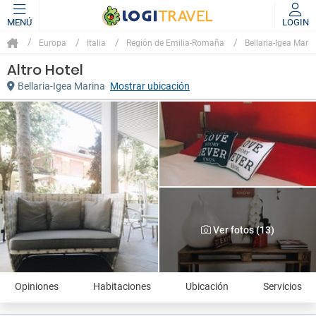
MENÚ
LOGIN
Europa
Italia
Región de Emilia-Romaña
Bellaria-Igea Mari
Altro Hotel
Bellaria-Igea Marina
Mostrar ubicación
Ver fotos (13)
Opiniones
Habitaciones
Ubicación
Servicios