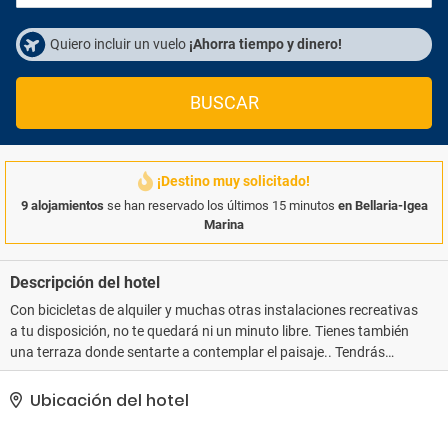
Quiero incluir un vuelo
¡Ahorra tiempo y dinero!
BUSCAR
¡Destino muy solicitado!
9 alojamientos
se han reservado los últimos 15 minutos
en Bellaria-Igea
Marina
Descripción del hotel
Con bicicletas de alquiler y muchas otras instalaciones recreativas
a tu disposición, no te quedará ni un minuto libre. Tienes también
una terraza donde sentarte a contemplar el paisaje.. Tendrás
consigna de equipaje y una caja fuerte en recepción a tu
disposición..
Ubicación del hotel