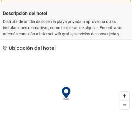
Descripción del hotel
Disfruta de un día de sol en la playa privada o aprovecha otras
instalaciones recreativas, como bicicletas de alquiler. Encontrarás
además conexión a Internet wifi gratis, servicios de conserjería y
una televisión en la zona común.. La clasificación oficial por
estrellas de este alojamiento proviene de la siguiente entidad: the
Ubicación del hotel
local rating authority.. Tendrás un centro de negocios, periódicos
gratuitos en el vestíbulo y tintorería a tu disposición. Se ofrece
servicio de transporte desde la estación de tren gratuito y un
aparcamiento sin asistencia (de pago)..