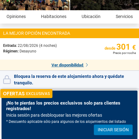
Opiniones
Habitaciones
Ubicación
Servicios
LA MEJOR OPCIÓN ENCONTRADA
301
Entrada:
22/08/2026 (4 noches)
€
desde
Régimen:
Desayuno
Precio por noche
Ver disponibilidad
Bloquea la reserva de este alojamiento ahora y quédate
tranquilo.
OFERTAS
EXCLUSIVAS
¡No te pierdas
los precios exclusivos solo para clientes
registrados!
Inicia sesión para desbloquear las mejores ofertas
* Descuento aplicable sólo para algunos de los alojamientos del listado
INICIAR SESIÓN