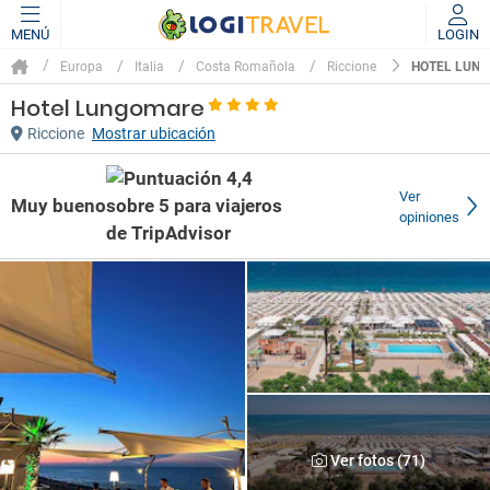
MENÚ
LOGIN
HOTEL LUN
Europa
Italia
Costa Romañola
Riccione
Hotel Lungomare
Riccione
Mostrar ubicación
Ver
Muy bueno
opiniones
Ver fotos (71)