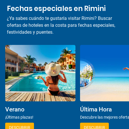
Fechas especiales en Rimini
¿Ya sabes cuándo te gustaría visitar Rimini? Buscar
ofertas de hoteles en la costa para fechas especiales,
festividades y puentes.
Verano
Última Hora
¡Últimas plazas!
Descubre las mejores ofert
DESCUBRIR
DESCUBRIR