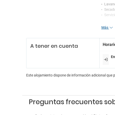
Lavand
Secad
Servic
En
Más
Sala de
Pa
Horari
A tener en cuenta
Parkin
En
Este alojamiento dispone de información adicional que 
Preguntas frecuentes sob