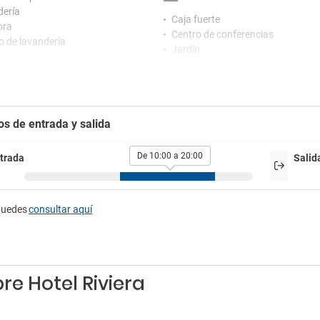
ería
Caja fuerte
ora
Centro de conferencias
io de lavandería
Jardín
Prensa
tretenimiento
Sala de reuniones
 televisión
Secador
Terraza
rking
os de entrada y salida
g cercano
De 10:00 a 20:00
trada
Salid
puedes
consultar aquí
re Hotel Riviera