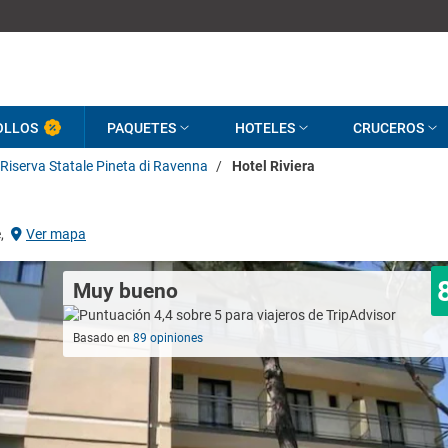
OLLOS
PAQUETES
HOTELES
CRUCEROS
Riserva Statale Pineta di Ravenna
/
Hotel Riviera
,
Ver mapa
Muy bueno
Basado en
89 opiniones