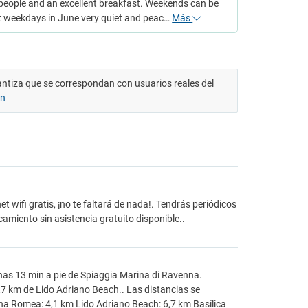
 people and an excellent breakfast. Weekends can be
t weekdays in June very quiet and peac…
Más
antiza que se correspondan con usuarios reales del
ón
wifi gratis, ¡no te faltará de nada!. Tendrás periódicos
camiento sin asistencia gratuito disponible..
enas 13 min a pie de Spiaggia Marina di Ravenna.
,7 km de Lido Adriano Beach.. Las distancias se
a Romea: 4,1 km Lido Adriano Beach: 6,7 km Basílica