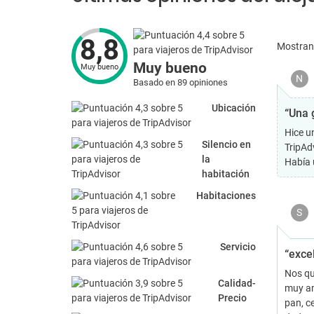
8,8
Mostra
Muy bueno
Muy bueno
N
Basado en 89 opiniones
Ubicación
“Una 
Hice u
Silencio en
TripAdv
la
Había 
habitación
Habitaciones
S
Servicio
“exce
Nos qu
Calidad-
muy am
Precio
pan, ce