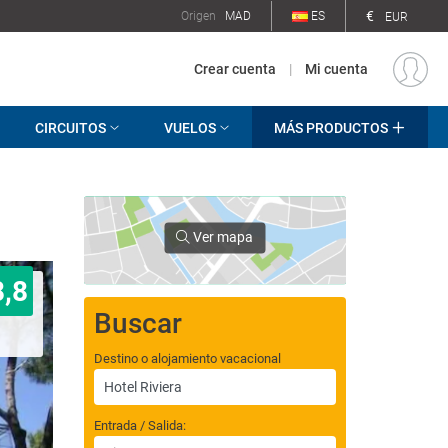
€
Origen
MAD
ES
EUR
Crear cuenta
|
Mi cuenta
CIRCUITOS
VUELOS
MÁS PRODUCTOS
Ver mapa
8,8
Buscar
Destino o alojamiento vacacional
Entrada / Salida: