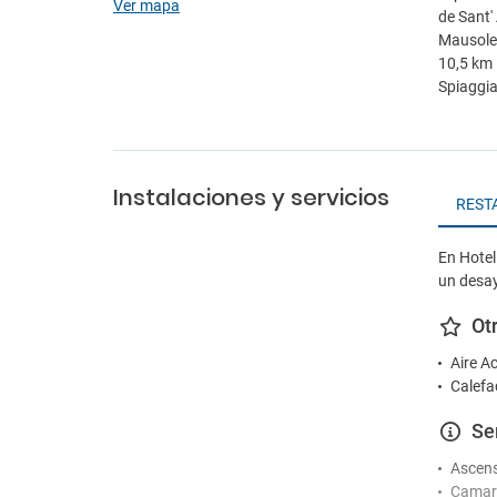
Ver mapa
de Sant'
Mausoleo
10,5 km 
Spiaggia
Instalaciones y servicios
REST
En Hotel
un desay
Ot
Aire A
Calefa
Se
Ascen
Camare