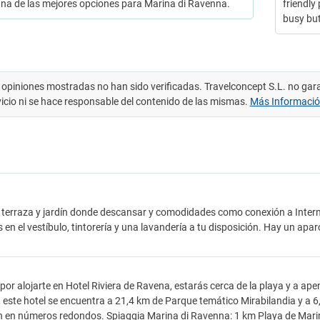
na de las mejores opciones para Marina di Ravenna.
friendly
busy bu
 opiniones mostradas no han sido verificadas. Travelconcept S.L. no gar
vicio ni se hace responsable del contenido de las mismas.
Más Informaci
terraza y jardín donde descansar y comodidades como conexión a Internet 
s en el vestíbulo, tintorería y una lavandería a tu disposición. Hay un apar
 por alojarte en Hotel Riviera de Ravena, estarás cerca de la playa y a ap
este hotel se encuentra a 21,4 km de Parque temático Mirabilandia y a 6
 en números redondos. Spiaggia Marina di Ravenna: 1 km Playa de Marin