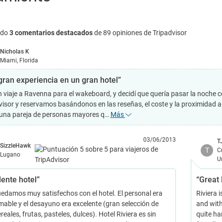
ndo
3 comentarios destacados
de 89 opiniones de Tripadvisor
Nicholas K
Miami, Florida
gran experiencia en un gran hotel”
n viaje a Ravenna para el wakeboard, y decidí que quería pasar la noche c
isor y reservamos basándonos en las reseñas, el coste y la proximidad al m
una pareja de personas mayores q…
Más
03/06/2013
T
SizzleHawk
T
C
Lugano
U
lente hotel”
“Great 
edamos muy satisfechos con el hotel. El personal era
Riviera 
able y el desayuno era excelente (gran selección de
and with
reales, frutas, pasteles, dulces). Hotel Riviera es sin
quite ha