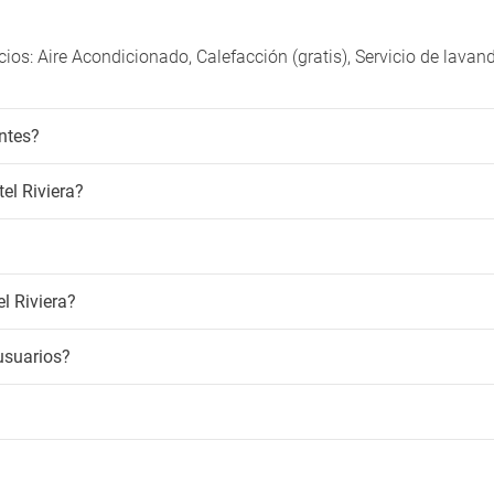
cios: Aire Acondicionado, Calefacción (gratis), Servicio de lava
antes?
el Riviera?
el Riviera?
usuarios?