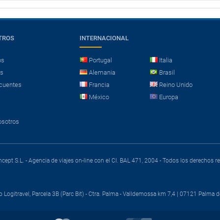
TROS
INTERNACIONAL
os
Portugal
Italia
es
Alemania
Brasil
cuentes
Francia
Reino Unido
México
Europa
osotros
cept S.L. - Agencia de viajes on-line con el CI. BAL 471, 2004 - Todos los derechos 
o Logitravel, Parcela 3B (Parc Bit) - Ctra. Palma - Valldemossa km 7,4 | 07121 Palma d