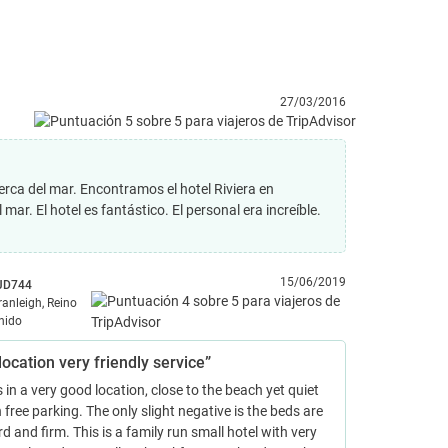
27/03/2016
erca del mar. Encontramos el hotel Riviera en
ar. El hotel es fantástico. El personal era increíble.
15/06/2019
JD744
ranleigh, Reino
nido
location very friendly service”
is in a very good location, close to the beach yet quiet
 free parking. The only slight negative is the beds are
rd and firm. This is a family run small hotel with very