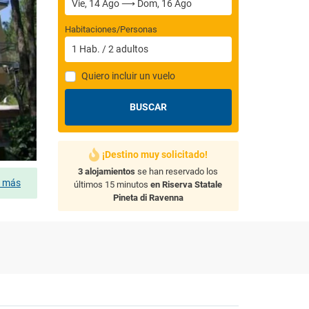
Habitaciones/Personas
1
Hab.
/
2
adultos
Quiero incluir un vuelo
BUSCAR
¡Destino muy solicitado!
3 alojamientos
se han reservado los
s más
últimos 15 minutos
en Riserva Statale
Pineta di Ravenna