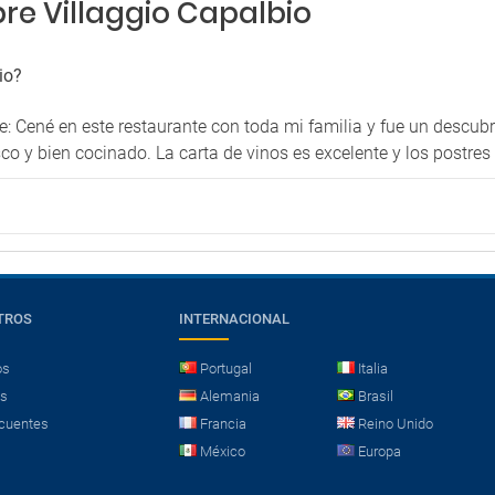
re Villaggio Capalbio
io?
: Cené en este restaurante con toda mi familia y fue un descubri
 y bien cocinado. La carta de vinos es excelente y los postres 
TROS
INTERNACIONAL
os
Portugal
Italia
es
Alemania
Brasil
cuentes
Francia
Reino Unido
México
Europa