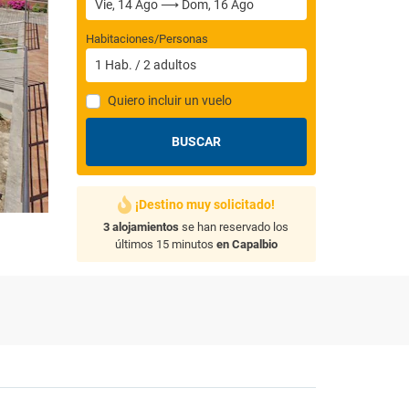
Habitaciones/Personas
1
Hab.
/
2
adultos
Quiero incluir un vuelo
BUSCAR
¡Destino muy solicitado!
3 alojamientos
se han reservado los
últimos 15 minutos
en Capalbio