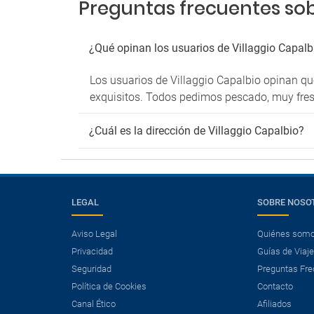
Preguntas frecuentes sob
¿Qué opinan los usuarios de Villaggio Capalb
Los usuarios de Villaggio Capalbio opinan que
exquisitos. Todos pedimos pescado, muy fresco
¿Cuál es la dirección de Villaggio Capalbio?
LEGAL
SOBRE NOSO
Aviso Legal
Quiénes som
Privacidad
Guías de Viaj
Seguridad
Preguntas Fre
Política de Cookies
Contacto
Canal Ético
Afiliados
×