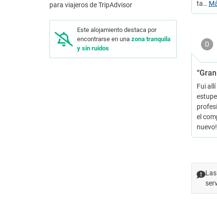
ta…
M
Este alojamiento destaca por
encontrarse en una
zona tranquila
D
y sin ruidos
“Gran 
Fui al
estupe
profes
el comp
nuevo!
Las
ser