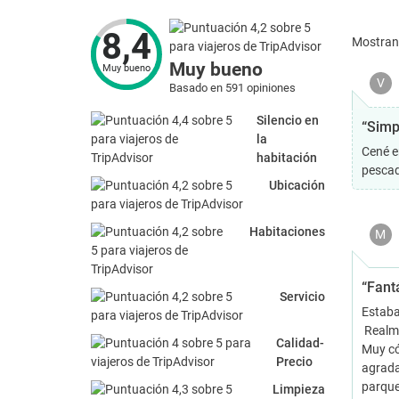
8,4
Mostra
Muy bueno
Muy bueno
V
Basado en 591 opiniones
Silencio en
“Simp
la
Cené e
habitación
pescad
Ubicación
Habitaciones
M
“Fant
Servicio
Estaba
Realme
Calidad-
Muy có
Precio
agrada
parque
Limpieza