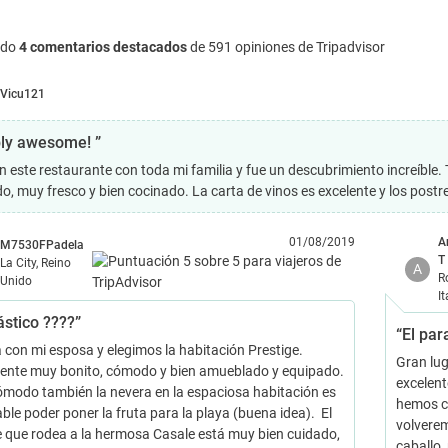
ndo
4 comentarios destacados
de 591 opiniones de Tripadvisor
Vicu121
ly awesome! ”
n este restaurante con toda mi familia y fue un descubrimiento increíble.
o, muy fresco y bien cocinado. La carta de vinos es excelente y los postr
01/08/2019
A
M7530FPadela
T
La City, Reino
A
R
Unido
It
ástico ????”
“El par
 con mi esposa y elegimos la habitación Prestige.
Gran lug
nte muy bonito, cómodo y bien amueblado y equipado.
excelent
modo también la nevera en la espaciosa habitación es
hemos c
ble poder poner la fruta para la playa (buena idea). El
volverem
 que rodea a la hermosa Casale está muy bien cuidado,
caballo,