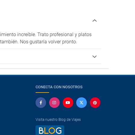
miento increíble. Trato profesional y platos
también. Nos gustaría volver pronto.
CONECTA CON NOSOTROS
Visita nuestro Blog de Viajes