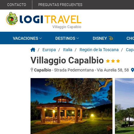
CONTACTO
PREGUNTAS FRECUENTES
Villaggio Capalbio
VACACIONES
DESTINOS
DISNEY
CH
/
Europa
/
Italia
/
Región de la Toscana
/
Cap
Villaggio Capalbio
Capalbio
-
Strada Pedemontana - Via Aurelia 58, 58