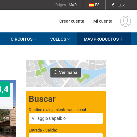
€
Origen
MAD
ES
EUR
Crear cuenta
|
Mi cuenta
CIRCUITOS
VUELOS
MÁS PRODUCTOS
Ver mapa
8,4
Buscar
Destino o alojamiento vacacional
Entrada / Salida: