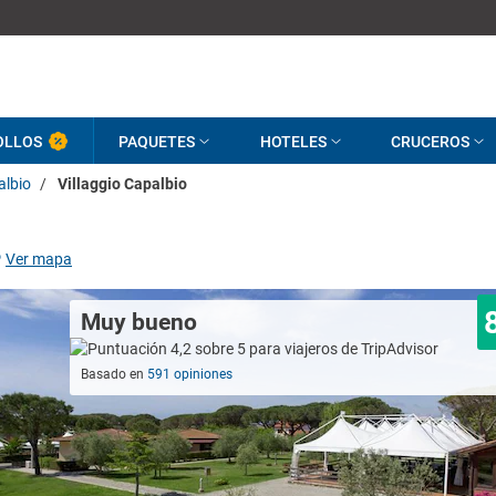
OLLOS
PAQUETES
HOTELES
CRUCEROS
albio
/
Villaggio Capalbio
Ver mapa
Muy bueno
Basado en
591 opiniones