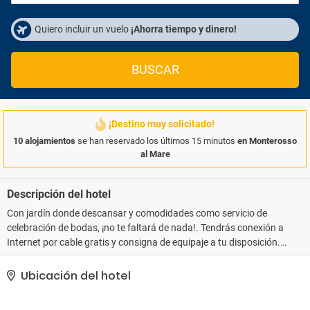
Quiero incluir un vuelo
¡Ahorra tiempo y dinero!
BUSCAR
¡Destino muy solicitado!
10 alojamientos
se han reservado los últimos 15 minutos
en Monterosso
al Mare
Descripción del hotel
Con jardín donde descansar y comodidades como servicio de
celebración de bodas, ¡no te faltará de nada!. Tendrás conexión a
Internet por cable gratis y consigna de equipaje a tu disposición.
Se ofrece servicio de transporte al aeropuerto (ida y vuelta) de
pago disponible 24 horas..
Ubicación del hotel