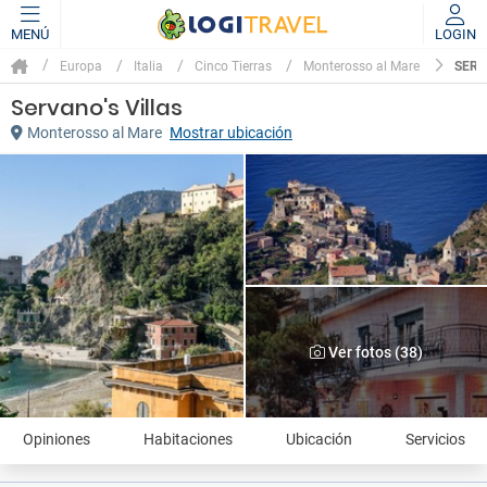
MENÚ
LOGIN
SERV
Europa
Italia
Cinco Tierras
Monterosso al Mare
Servano's Villas
Monterosso al Mare
Mostrar ubicación
Ver fotos (38)
Opiniones
Habitaciones
Ubicación
Servicios