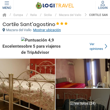
MENÚ
LOGIN
CORTILE SANT
Europa
Italia
Sicilia
Mazara del Vallo
Cortile Sant'agostino
Mazara del Vallo
Mostrar ubicación
Ver
Excelente
opiniones
Ver fotos (24)