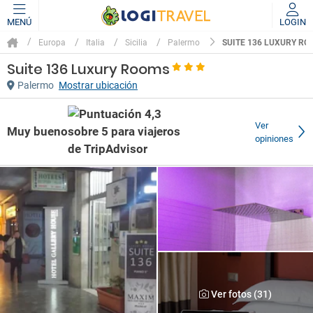
MENÚ
LOGIN
SUITE 136 LUXURY R
Europa
Italia
Sicilia
Palermo
Suite 136 Luxury Rooms
Palermo
Mostrar ubicación
Ver
Muy bueno
opiniones
Ver fotos (31)