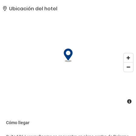
Recorre rápida y cómodamente las principales atracciones de la
zona gracias al servicio de transporte (de pago).. Tendrás
Ubicación del hotel
tintorería, atención multilingüe y consigna de equipaje a tu
disposición. Se ofrece servicio de transporte al aeropuerto (ida y
vuelta) de pago disponible 24 horas..
Cómo llegar