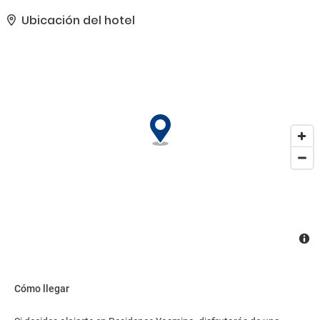
multilingüe y consigna de equipaje a tu disposición. Hay un
aparcamiento sin asistencia gratuito disponible..
Ubicación del hotel
Cómo llegar