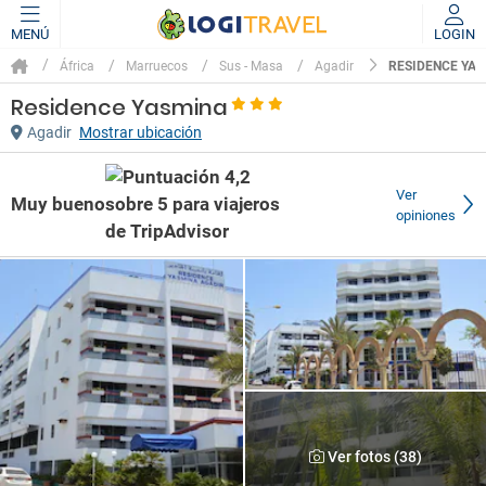
MENÚ
LOGIN
RESIDENCE YA
África
Marruecos
Sus - Masa
Agadir
Residence Yasmina
Agadir
Mostrar ubicación
Ver
Muy bueno
opiniones
Ver fotos (38)