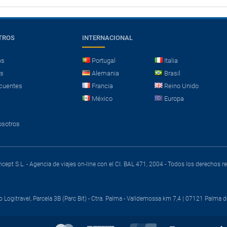
TROS
INTERNACIONAL
os
Portugal
Italia
es
Alemania
Brasil
cuentes
Francia
Reino Unido
México
Europa
osotros
cept S.L. - Agencia de viajes on-line con el CI. BAL 471, 2004 - Todos los derechos 
o Logitravel, Parcela 3B (Parc Bit) - Ctra. Palma - Valldemossa km 7,4 | 07121 Palma d