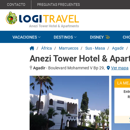
CONTACTO
PREGUNTAS FRECUENTES
Anezi Tower Hotel & Apartments
VACACIONES
DESTINOS
DISNEY
CH
/
África
/
Marruecos
/
Sus - Masa
/
Agadir
/
Anezi Tower Hotel & Apa
Agadir
-
Boulevard Mohammed V Bp 29,
Ver mapa
LA ME
Ent
R