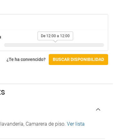
Café / té en áreas comunes
Snack-bar
Restaurantes
Barbacoa / grill
De 12:00 a 12:00
a
Desayuno buffet
Instalaciones para eventos / banquetes
Menú para diabéticos (bajo petición)
¿Te ha convencido?
BUSCAR DISPONIBILIDAD
Restaurante a la carta
Restaurante buffet
Sillas altas
vado
Todo incluido
ts
Gimnasio y SPA
Baño turco
Gimnasio
Hidromasaje
 lavandería, Camarera de piso.
Ver lista
Jacuzzi
Masajes
Sauna