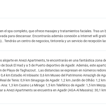
 en el spa completo, que ofrece masajes y tratamientos faciales. Tras un b
ivada para descansar. Encontrarás además conexión a Internet wifi gratis, 
).. Tendrás un centro de negocios, tintorería y un servicio de recepción l
es alojarte en Anezi Apartments, te encontrarás en una fantástica zona d
 de Souk El Had y a 5 de Puerto deportivo de Agadir. Además, este aparto
m de Playa de Taghazout.. Las distancias se expresan en números redondos.
 0,4 km Estadio Al Inbiaate: 0,6 km Museo del Patrimonio Amazigh de Aga
Real de Tenis: 0,9 km Sinagoga de Agadir: 1,2 km Jardín de Olhão: 1,2 km 
 Ana: 1,3 km Casino Le Mirage: 1,5 km Teleférico de Agadir: 1,5 km Mez
gar a Anezi Apartments se encuentra en Agadir (AGA-Al Massira): 30,1 km 