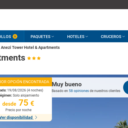
OLLOS
PAQUETES
HOTELES
CRUCEROS
Anezi Tower Hotel & Apartments
rtments
JOR OPCIÓN ENCONTRADA
Muy bueno
rada:
19/08/2026 (4 noches)
Basado en
58 opiniones
de nuestros clientes
égimen:
Solo alojamiento
75
€
desde
Precio por noche
Ver disponibilidad