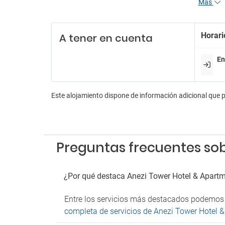
Más
Servic
Re
Horari
A tener en cuenta
Person
Recepc
En
Servic
Servici
Este alojamiento dispone de información adicional que 
En
Aeróbi
Anima
Animac
Preguntas frecuentes so
Billar
Dardo
Discot
¿Por qué destaca Anezi Tower Hotel & Apart
Karao
Sala d
Entre los servicios más destacados podemos m
Sala de
Tiendas
completa de servicios de Anezi Tower Hotel 