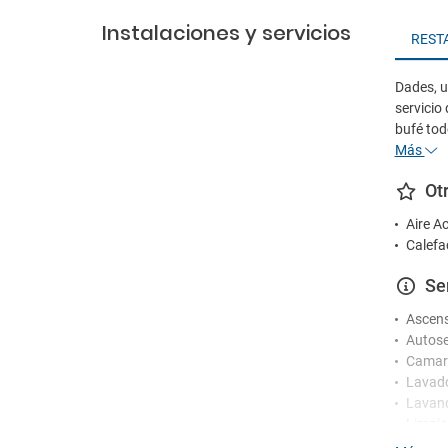
Instalaciones y servicios
REST
Dades, u
servicio
bufé tod
Más
Ot
Aire A
Calefa
Se
Ascen
Autose
Camare
Lavad
Lavand
Limpie
Secad