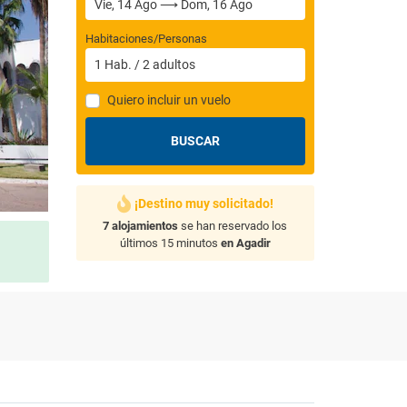
Habitaciones/Personas
1
Hab.
/
2
adultos
Quiero incluir un vuelo
BUSCAR
¡Destino muy solicitado!
7 alojamientos
se han reservado los
últimos 15 minutos
en Agadir