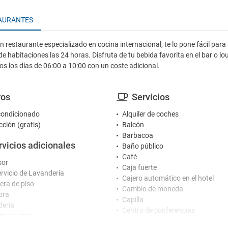
AURANTES
n restaurante especializado en cocina internacional, te lo pone fácil pa
 de habitaciones las 24 horas. Disfruta de tu bebida favorita en el bar o lo
os los días de 06:00 a 10:00 con un coste adicional.
ros
Servicios
condicionado
Alquiler de coches
cción (gratis)
Balcón
Barbacoa
rvicios adicionales
Baño público
Café
sor
Caja fuerte
rvicio de Lavandería
Cajero automático en el hotel
ra de piso
Cambio de moneda
ora
Capilla
ería
Centro de conferencias
za en seco
Centro de negocios
ora