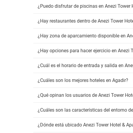
Pa
¿Puedo disfrutar de piscinas en Anezi Tower
Aparc
Parkin
¿Hay restaurantes dentro de Anezi Tower Hot
Parkin
Parkin
¿Hay zona de aparcamiento disponible en An
Parkin
Parkin
¿Hay opciones para hacer ejercicio en Anezi
Tr
¿Cuál es el horario de entrada y salida en A
Trasla
Ma
¿Cuáles son los mejores hoteles en Agadir?
Admit
¿Qué opinan los usuarios de Anezi Tower Hot
Fu
¿Cuáles son las características del entorno 
Detect
Zona 
¿Dónde está ubicado Anezi Tower Hotel & Ap