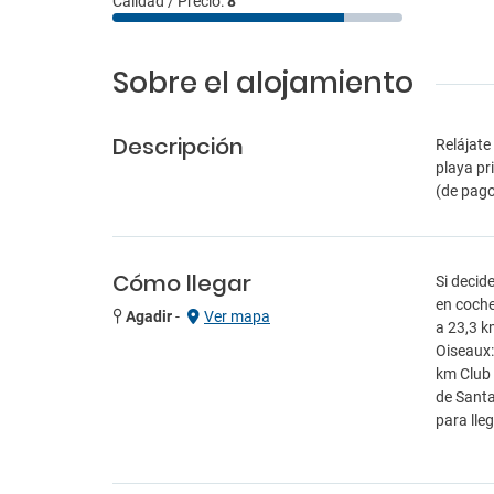
Calidad / Precio:
8
Sobre el alojamiento
Descripción
Relájate
playa pr
(de pago
Cómo llegar
Si decid
en coche
Agadir
-
Ver mapa
a 23,3 k
Oiseaux:
km Club 
de Santa
para lle