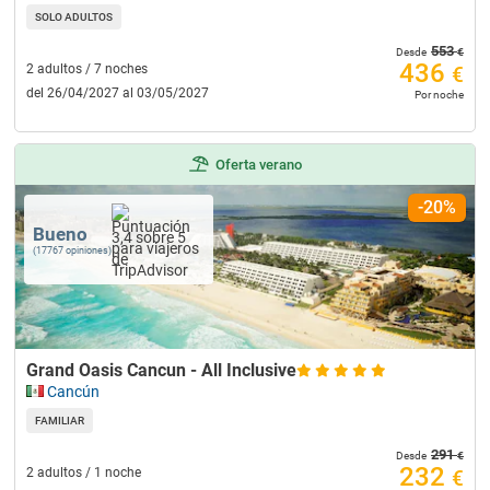
SOLO ADULTOS
553
€
Desde
436
2 adultos / 7 noches
€
del 26/04/2027 al 03/05/2027
Por noche
Oferta verano
-20%
Bueno
(17767 opiniones)
Grand Oasis Cancun - All Inclusive
Cancún
FAMILIAR
291
€
Desde
232
2 adultos / 1 noche
€