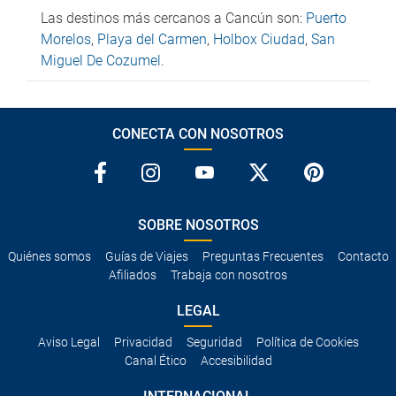
Las destinos más cercanos a Cancún son:
Puerto
Morelos
,
Playa del Carmen
,
Holbox Ciudad
,
San
Miguel De Cozumel
.
CONECTA CON NOSOTROS
SOBRE NOSOTROS
Quiénes somos
Guías de Viajes
Preguntas Frecuentes
Contacto
Afiliados
Trabaja con nosotros
LEGAL
Aviso Legal
Privacidad
Seguridad
Política de Cookies
Canal Ético
Accesibilidad