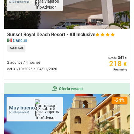
(9198 opiniones)
Sunset Royal Beach Resort - All Inclusive
Cancún
FAMILIAR
341
€
Desde
218
2 adultos / 4 noches
€
del 31/10/2026 al 04/11/2026
Por noche
Oferta verano
-24%
Muy bueno
(7123 opiniones)