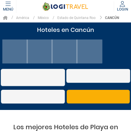
MENÚ
LOGIN
CANCÚN
América
México
Estado de Quintana Roo
Hoteles en Cancún
Los mejores Hoteles de Playa en