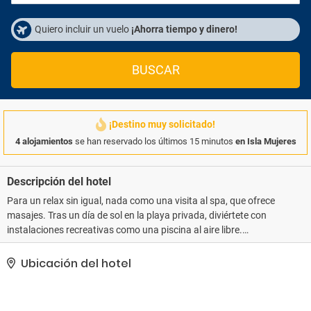
Quiero incluir un vuelo
¡Ahorra tiempo y dinero!
BUSCAR
¡Destino muy solicitado!
4 alojamientos
se han reservado los últimos 15 minutos
en Isla Mujeres
Descripción del hotel
Para un relax sin igual, nada como una visita al spa, que ofrece
masajes. Tras un día de sol en la playa privada, diviértete con
instalaciones recreativas como una piscina al aire libre.
Encontrarás también conexión a Internet wifi gratis y asistencia
turística (adquisición de entradas).. Tendrás un servicio de
Ubicación del hotel
recepción las 24 horas, consigna de equipaje y una lavandería a tu
disposición. Pagando un pequeño suplemento podrás aprovechar
prestaciones como servicio de transporte al aeropuerto (ida y