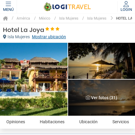
MENÚ
LOGIN
HOTEL LA 
América
México
Isla Mujeres
Isla Mujeres
Hotel La Joya
Isla Mujeres
Mostrar ubicación
Ver fotos (31)
Opiniones
Habitaciones
Ubicación
Servicios